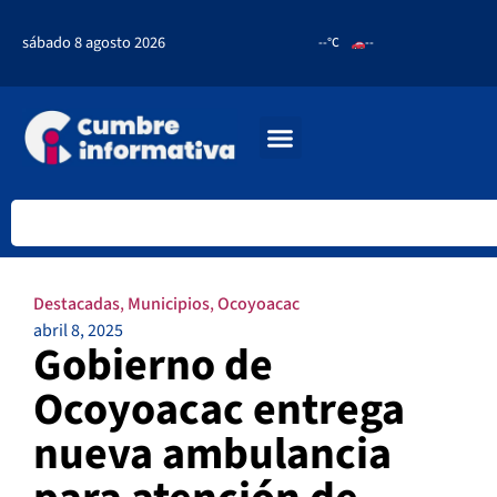
sábado 8 agosto 2026
--°C
--
Destacadas
,
Municipios
,
Ocoyoacac
abril 8, 2025
Gobierno de
Ocoyoacac entrega
nueva ambulancia