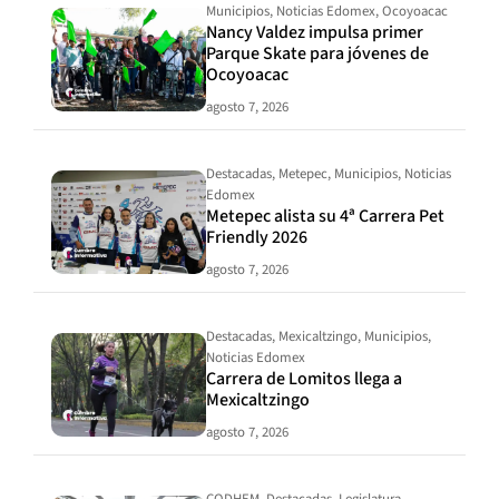
Municipios
,
Noticias Edomex
,
Ocoyoacac
Nancy Valdez impulsa primer
Parque Skate para jóvenes de
Ocoyoacac
agosto 7, 2026
Destacadas
,
Metepec
,
Municipios
,
Noticias
Edomex
Metepec alista su 4ª Carrera Pet
Friendly 2026
agosto 7, 2026
Destacadas
,
Mexicaltzingo
,
Municipios
,
Noticias Edomex
Carrera de Lomitos llega a
Mexicaltzingo
agosto 7, 2026
CODHEM
,
Destacadas
,
Legislatura
,