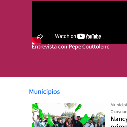
Entrevista con Pepe Couttolenc
Municipios
Municip
Ocoyoac
Nancy
prime