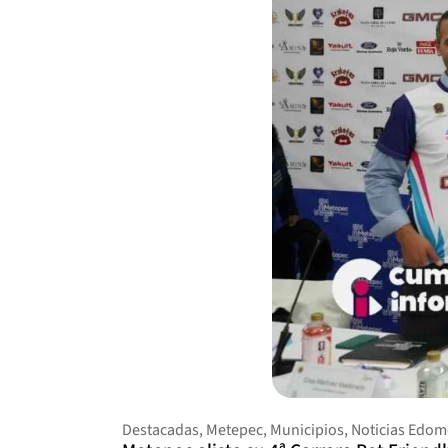
Destacadas
,
Metepec
,
Municipios
,
Noticias Edom