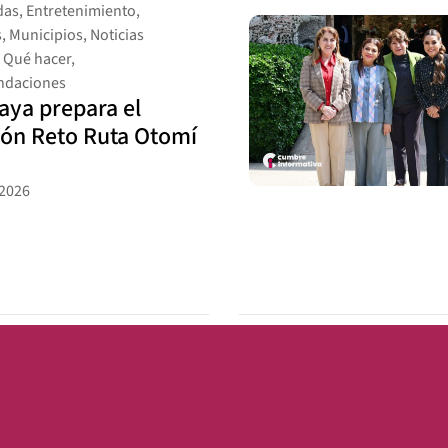
das
,
Entretenimiento
,
s
,
Municipios
,
Noticias
,
Qué hacer
,
daciones
ya prepara el
ón Reto Ruta Otomí
 2026