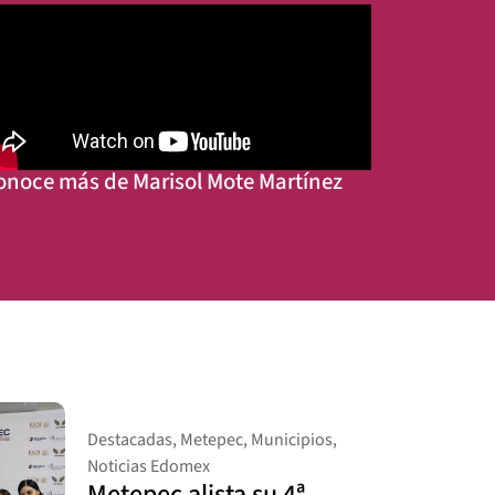
onoce más de Marisol Mote Martínez
Destacadas
,
Metepec
,
Municipios
,
Noticias Edomex
Metepec alista su 4ª