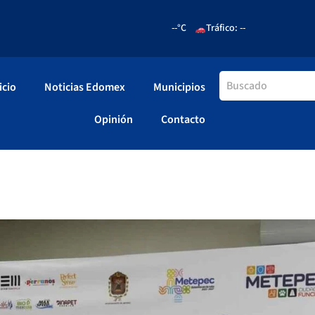
--°C
Tráfico: --
icio
Noticias Edomex
Municipios
Opinión
Contacto