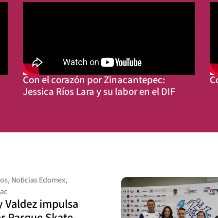
Con el corazón por Zinacantepec:
C
Jessica Ríos Lara y su labor en el DIF
ios
,
Noticias Edomex
,
ac
 Valdez impulsa
r Parque Skate