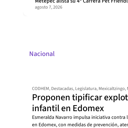
Metepec alista su 4ª Carrera Pet Friend
agosto 7, 2026
Nacional
CODHEM
,
Destacadas
,
Legislatura
,
Mexicaltzingo
,
Proponen tipificar explot
infantil en Edomex
Esmeralda Navarro impulsa iniciativa contra l
en Edomex, con medidas de prevención, aten