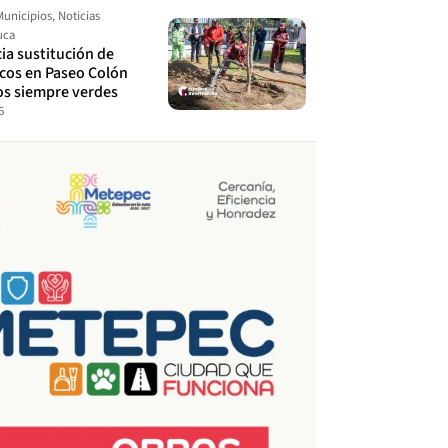
Municipios
,
Noticias
uca
cia sustitución de
ecos en Paseo Colón
os siempre verdes
6