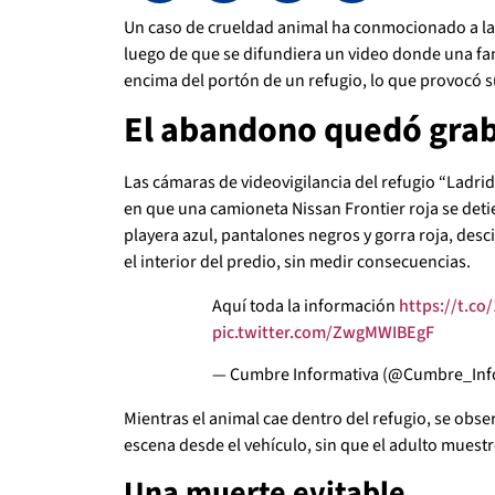
Un caso de crueldad animal ha conmocionado a l
luego de que se difundiera un video donde una fa
encima del portón de un refugio, lo que provocó 
El abandono quedó gra
Las cámaras de videovigilancia del refugio “Lad
en que una camioneta Nissan Frontier roja se deti
playera azul, pantalones negros y gorra roja, desc
el interior del predio, sin medir consecuencias.
Aquí toda la información
https://t.c
pic.twitter.com/ZwgMWIBEgF
— Cumbre Informativa (@Cumbre_In
Mientras el animal cae dentro del refugio, se obs
escena desde el vehículo, sin que el adulto muest
Una muerte evitable