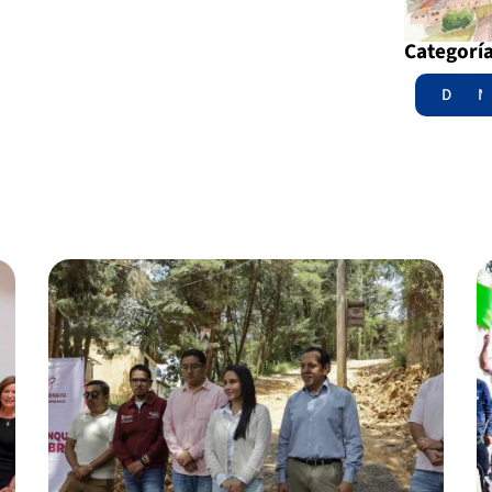
Categorí
Destac
N