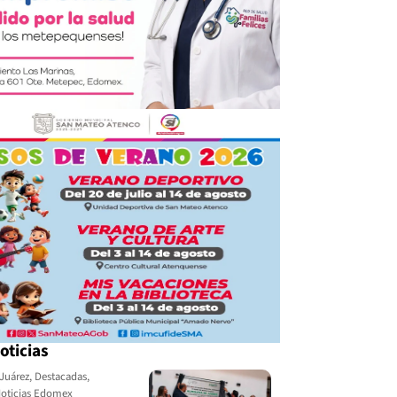
oticias
Juárez
,
Destacadas
,
oticias Edomex