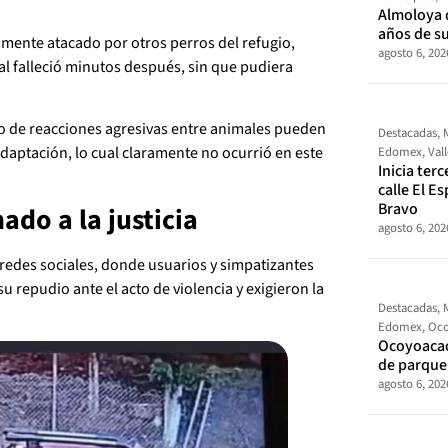
Almoloya 
años de s
amente atacado por otros perros del refugio,
agosto 6, 202
l falleció minutos después, sin que pudiera
o de reacciones agresivas entre animales pueden
Destacadas
,
daptación, lo cual claramente no ocurrió en este
Edomex
,
Val
Inicia ter
calle El E
Bravo
ado a la justicia
agosto 6, 202
 redes sociales, donde usuarios y simpatizantes
u repudio ante el acto de violencia y exigieron la
Destacadas
,
Edomex
,
Oco
Ocoyoacac
de parque
agosto 6, 202