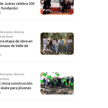
de Juárez celebra 200
u fundación
6
Municipios
,
Noticias
le de Bravo
cera etapa de obra en
spinazo de Valle de
6
Municipios
,
Noticias
yoacac
 inicia construcción
 skate para jóvenes
6