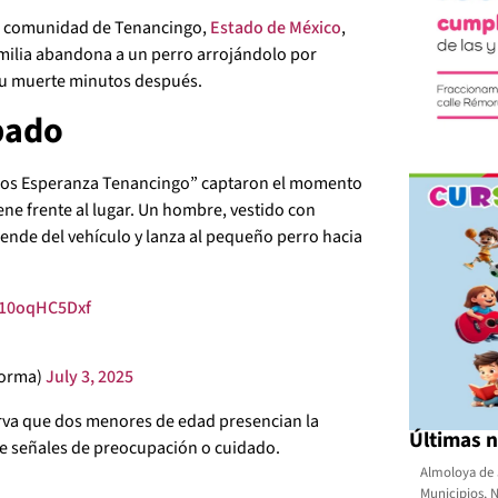
a comunidad de Tenancingo,
Estado de México
,
milia abandona a un perro arrojándolo por
su muerte minutos después.
bado
ridos Esperanza Tenancingo” captaron el momento
ene frente al lugar. Un hombre, vestido con
iende del vehículo y lanza al pequeño perro hacia
o/10oqHC5Dxf
forma)
July 3, 2025
erva que dos menores de edad presencian la
Últimas n
re señales de preocupación o cuidado.
Almoloya de 
Municipios
,
N