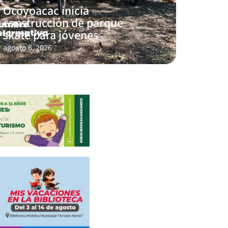
Ocoyoacac inicia
construcción de parque
skate para jóvenes
agosto 6, 2026