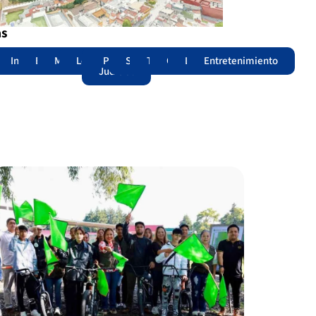
as
adas
acional
Internacional
Edomex
Municipios
Legislatura
Poder
Seguridad
Trámites
Opinión
Lomitos
Entretenimiento
Judicial