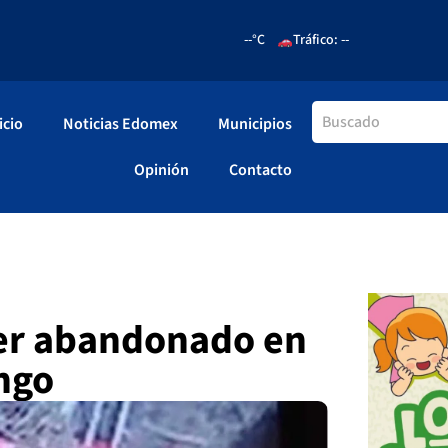
--°C
Tráfico: --
icio
Noticias Edomex
Municipios
Opinión
Contacto
ser abandonado en
ngo