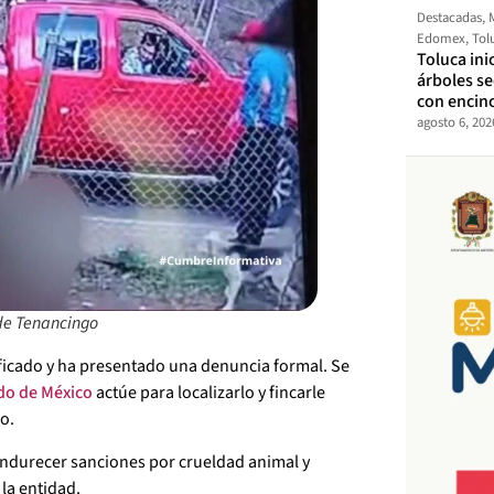
Destacadas
,
Edomex
,
Tol
Toluca ini
árboles s
con encin
agosto 6, 202
de Tenancingo
ificado y ha presentado una denuncia formal. Se
ado de México
actúe para localizarlo y fincarle
o.
endurecer sanciones por crueldad animal y
la entidad.