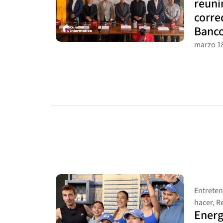
reuni
corre
Banco
marzo 18
Entrete
hacer
,
R
Energ