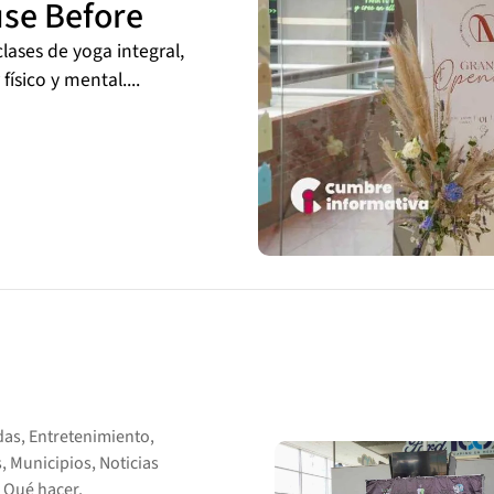
use Before
ases de yoga integral,
ísico y mental....
das
,
Entretenimiento
,
s
,
Municipios
,
Noticias
,
Qué hacer
,