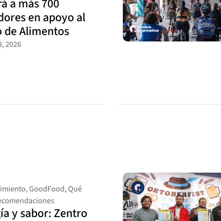
rá a más 700
dores en apoyo al
 de Alimentos
, 2026
nimiento
,
GoodFood
,
Qué
ecomendaciones
ía y sabor: Zentro