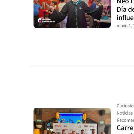
Neo Li
Día d
influe
mayo 1, 
Curiosi
Noticia
Recomen
Carre