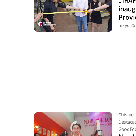
JIRAF
inaug
Provi
mayo 25,
Chismec
Destaca
GoodFo