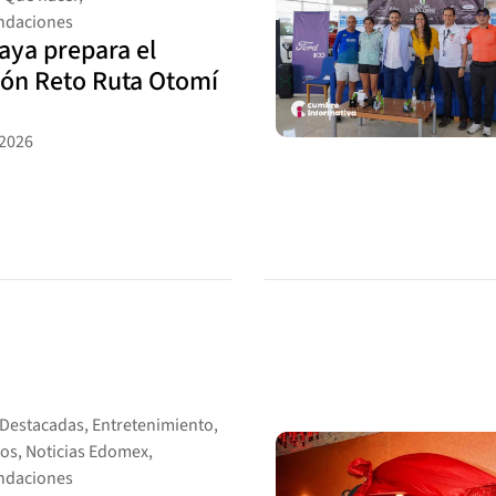
daciones
ya prepara el
ón Reto Ruta Otomí
 2026
Destacadas
,
Entretenimiento
,
ios
,
Noticias Edomex
,
daciones