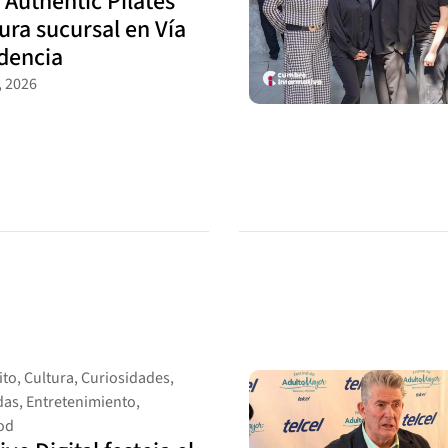
 Authentic Pilates
ura sucursal en Vía
dencia
 2026
ito
,
Cultura
,
Curiosidades
,
das
,
Entretenimiento
,
od