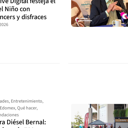
ve Digital festeja el
el Niño con
ncers y disfraces
2026
dades
,
Entretenimiento
,
s Edomex
,
Qué hacer
,
daciones
ra Diésel Bernal: