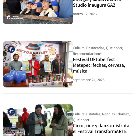
Studio inaugura GAZ
marzo 12, 2026
Cultura
,
Destacadas
,
Qué hacer
,
Recomendaciones
Festival Oktoberfest
Metepec: fechas, cerveza,
música
septiembre 24, 2025
Cultura
,
Estatales
,
Noticias Edomex
,
Qué hacer
Circo, cine y danza: disfruta
el Festival TransformARTE