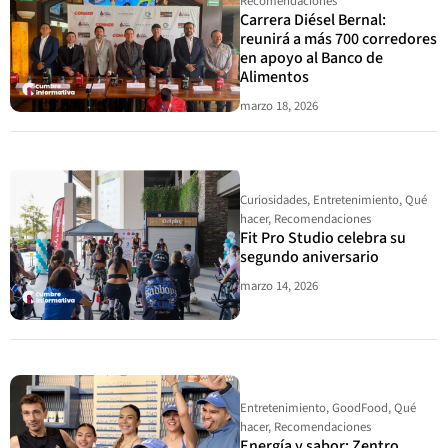
Recomendaciones
Carrera Diésel Bernal:
reunirá a más 700 corredores
en apoyo al Banco de
Alimentos
marzo 18, 2026
Curiosidades
,
Entretenimiento
,
Qué
hacer
,
Recomendaciones
Fit Pro Studio celebra su
segundo aniversario
marzo 14, 2026
Entretenimiento
,
GoodFood
,
Qué
hacer
,
Recomendaciones
Energía y sabor: Zentro