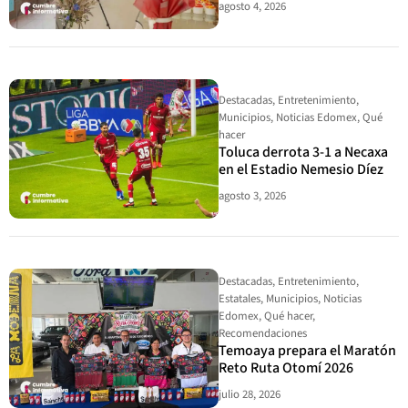
agosto 4, 2026
Destacadas
,
Entretenimiento
,
Municipios
,
Noticias Edomex
,
Qué
hacer
Toluca derrota 3-1 a Necaxa
en el Estadio Nemesio Díez
agosto 3, 2026
Destacadas
,
Entretenimiento
,
Estatales
,
Municipios
,
Noticias
Edomex
,
Qué hacer
,
Recomendaciones
Temoaya prepara el Maratón
Reto Ruta Otomí 2026
julio 28, 2026