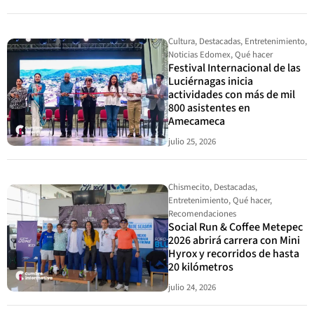
Cultura
,
Destacadas
,
Entretenimiento
,
Noticias Edomex
,
Qué hacer
Festival Internacional de las
Luciérnagas inicia
actividades con más de mil
800 asistentes en
Amecameca
julio 25, 2026
Chismecito
,
Destacadas
,
Entretenimiento
,
Qué hacer
,
Recomendaciones
Social Run & Coffee Metepec
2026 abrirá carrera con Mini
Hyrox y recorridos de hasta
20 kilómetros
julio 24, 2026