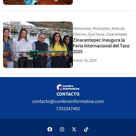
Destacadas
,
Municipios
,
Noticias
Edomex
,
Qué hacer
,
Zinacantepec
Zinacantepec inaugura la
Feria Internacional del Taco
2025
marzo 29, 2025
CONTACTO
contacto@cumbreinformativa.com
7292347492