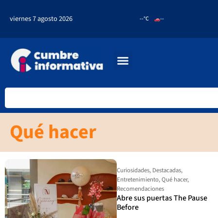
viernes 7 agosto 2026
--°C
--
Qué hacer
Curiosidades
,
Destacadas
,
Entretenimiento
,
Qué hacer
,
Recomendaciones
Abre sus puertas The Pause
Before