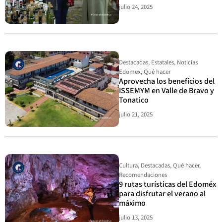
julio 24, 2025
Destacadas
,
Estatales
,
Noticias
Edomex
,
Qué hacer
Aprovecha los beneficios del
ISSEMYM en Valle de Bravo y
Tonatico
julio 21, 2025
Cultura
,
Destacadas
,
Qué hacer
,
Recomendaciones
9 rutas turísticas del Edoméx
para disfrutar el verano al
máximo
julio 13, 2025