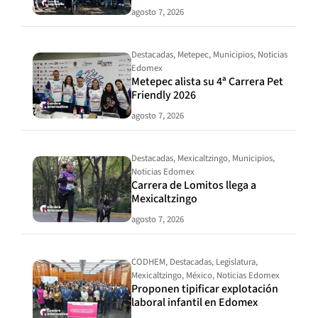
agosto 7, 2026
Destacadas
,
Metepec
,
Municipios
,
Noticias
Edomex
Metepec alista su 4ª Carrera Pet
Friendly 2026
agosto 7, 2026
Destacadas
,
Mexicaltzingo
,
Municipios
,
Noticias Edomex
Carrera de Lomitos llega a
Mexicaltzingo
agosto 7, 2026
CODHEM
,
Destacadas
,
Legislatura
,
Mexicaltzingo
,
México
,
Noticias Edomex
Proponen tipificar explotación
laboral infantil en Edomex