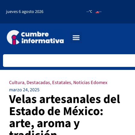
jueves 6 agosto 2026
--°C
--
Cultura
,
Destacadas
,
Estatales
,
Noticias Edomex
marzo 24, 2025
Velas artesanales del
Estado de México:
arte, aroma y