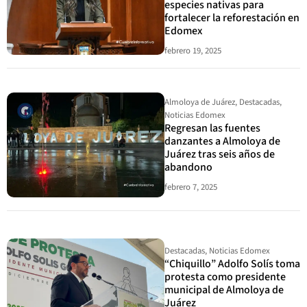
especies nativas para
fortalecer la reforestación en
Edomex
febrero 19, 2025
Almoloya de Juárez
,
Destacadas
,
Noticias Edomex
Regresan las fuentes
danzantes a Almoloya de
Juárez tras seis años de
abandono
febrero 7, 2025
Destacadas
,
Noticias Edomex
“Chiquillo” Adolfo Solís toma
protesta como presidente
municipal de Almoloya de
Juárez