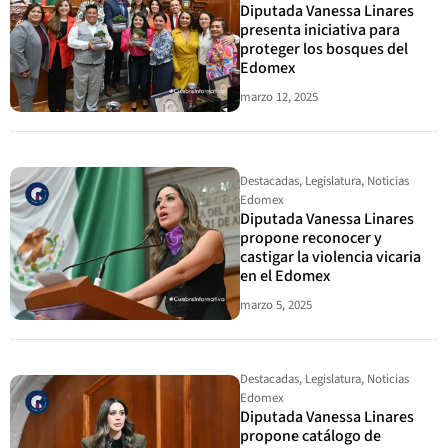
Diputada Vanessa Linares
presenta iniciativa para
proteger los bosques del
Edomex
marzo 12, 2025
Destacadas
,
Legislatura
,
Noticias
Edomex
Diputada Vanessa Linares
propone reconocer y
castigar la violencia vicaria
en el Edomex
marzo 5, 2025
Destacadas
,
Legislatura
,
Noticias
Edomex
Diputada Vanessa Linares
propone catálogo de