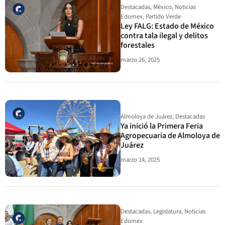
Destacadas
,
México
,
Noticias
Edomex
,
Partido Verde
Ley FALG: Estado de México
contra tala ilegal y delitos
forestales
marzo 26, 2025
Almoloya de Juárez
,
Destacadas
Ya inició la Primera Feria
Agropecuaria de Almoloya de
Juárez
marzo 14, 2025
Destacadas
,
Legislatura
,
Noticias
Edomex