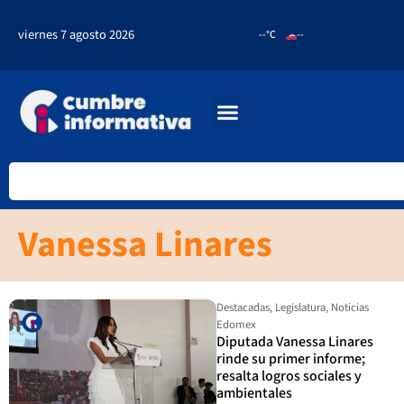
viernes 7 agosto 2026
--°C
--
Vanessa Linares
Destacadas
,
Legislatura
,
Noticias
Edomex
Diputada Vanessa Linares
rinde su primer informe;
resalta logros sociales y
ambientales