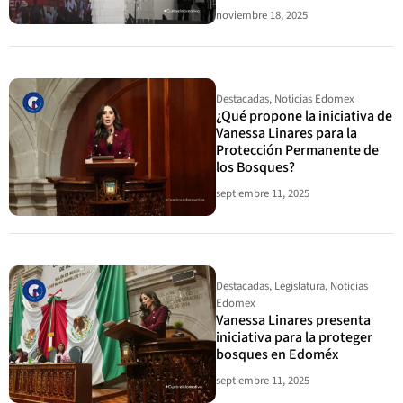
noviembre 18, 2025
Destacadas
,
Noticias Edomex
¿Qué propone la iniciativa de
Vanessa Linares para la
Protección Permanente de
los Bosques?
septiembre 11, 2025
Destacadas
,
Legislatura
,
Noticias
Edomex
Vanessa Linares presenta
iniciativa para la proteger
bosques en Edoméx
septiembre 11, 2025