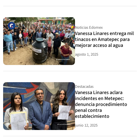
Noticias Edomex
Vanessa Linares entrega mil
tinacos en Amatepec para
mejorar acceso al agua
agosto 1, 2025
Destacadas
Vanessa Linares aclara
incidentes en Metepec:
denuncia procedimiento
penal contra
establecimiento
junio 12, 2025