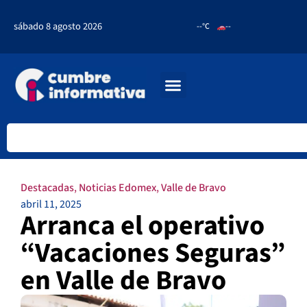
sábado 8 agosto 2026
--°C
--
Destacadas
,
Noticias Edomex
,
Valle de Bravo
abril 11, 2025
Arranca el operativo
“Vacaciones Seguras”
en Valle de Bravo