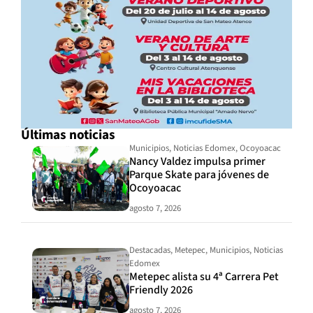
Últimas noticias
Municipios
,
Noticias Edomex
,
Ocoyoacac
Nancy Valdez impulsa primer
Parque Skate para jóvenes de
Ocoyoacac
agosto 7, 2026
Destacadas
,
Metepec
,
Municipios
,
Noticias
Edomex
Metepec alista su 4ª Carrera Pet
Friendly 2026
agosto 7, 2026