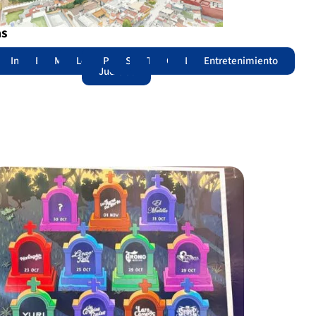
as
adas
acional
Internacional
Edomex
Municipios
Legislatura
Poder
Seguridad
Trámites
Opinión
Lomitos
Entretenimiento
Judicial