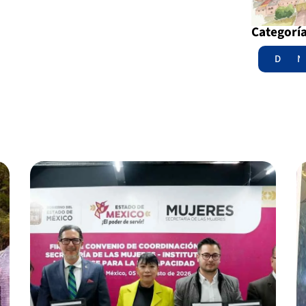
Categorí
Destac
N