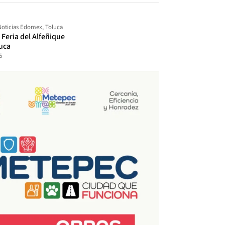
Noticias Edomex
,
Toluca
a Feria del Alfeñique
uca
6