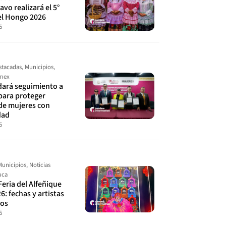
avo realizará el 5°
el Hongo 2026
6
stacadas
,
Municipios
,
omex
ará seguimiento a
para proteger
de mujeres con
dad
6
Municipios
,
Noticias
uca
Feria del Alfeñique
6: fechas y artistas
dos
6