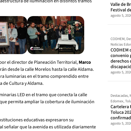
fraestructura de iluminación en distintos tramos
Valle de Br
Festival d
agosto 5, 202
CODHEM
,
De
Noticias Ed
CODHEM d
convenio 
derechos 
or el director de Planeación Territorial,
Marco
discapaci
arán desde la calle Morelos hasta la calle Aldama.
agosto 5, 202
para luminarias en el tramo comprendido entre
sa de Cultura y Aldama.
minarias LED en el tramo que conecta la calle
Destacadas
,
 que permita ampliar la cobertura de iluminación
Edomex
,
Tol
Cartelera 
Toluca 202
confirma
instituciones educativas expresaron su
agosto 5, 202
al señalar que la avenida es utilizada diariamente