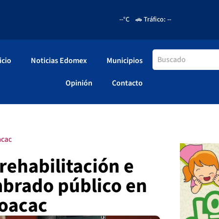
--°C
🚗 Tráfico: --
icio
Noticias Edomex
Municipios
Opinión
Contacto
cac
 rehabilitación e
mbrado público en
yoacac