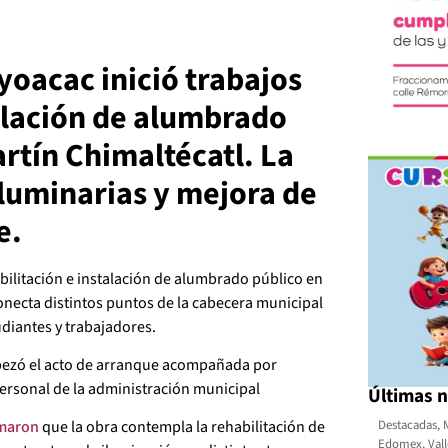
oacac inició trabajos
talación de alumbrado
rtín Chimaltécatl. La
luminarias y mejora de
e.
habilitación e instalación de alumbrado público en
conecta distintos puntos de la cabecera municipal
udiantes y trabajadores.
bezó el acto de arranque acompañada por
personal de la administración municipal
Últimas n
Destacadas
,
rmaron
que la obra contempla la rehabilitación de
Edomex
,
Val