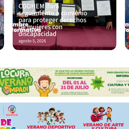
CODHEM dará
seguimiento a convenio
para proteger derechos
de mujeres con
discapacidad
agosto 5, 2026