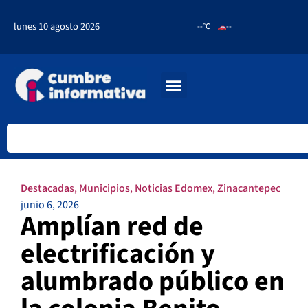
lunes 10 agosto 2026
--°C
--
Destacadas
,
Municipios
,
Noticias Edomex
,
Zinacantepec
junio 6, 2026
Amplían red de
electrificación y
alumbrado público en