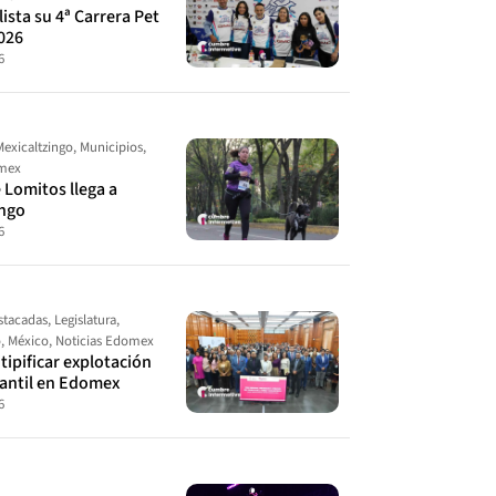
ista su 4ª Carrera Pet
026
6
Mexicaltzingo
,
Municipios
,
omex
 Lomitos llega a
ingo
6
stacadas
,
Legislatura
,
o
,
México
,
Noticias Edomex
ipificar explotación
fantil en Edomex
6