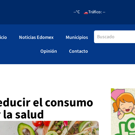
--°C
Tráfico: --
icio
Noticias Edomex
Municipios
Opinión
Contacto
ducir el consumo
 la salud