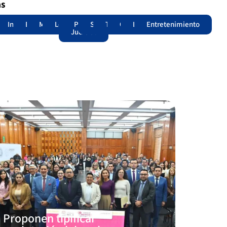
as
adas
acional
Internacional
Edomex
Municipios
Legislatura
Poder
Seguridad
Trámites
Opinión
Lomitos
Entretenimiento
Judicial
Proponen tipificar