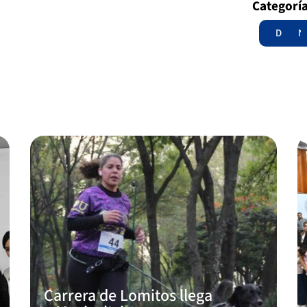
Categorí
Destac
N
Carrera de Lomitos llega