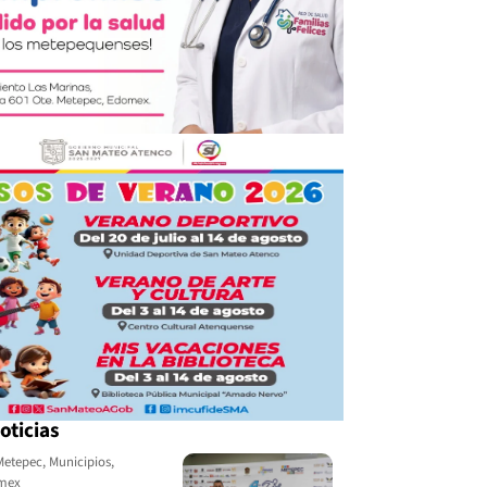
oticias
Metepec
,
Municipios
,
omex