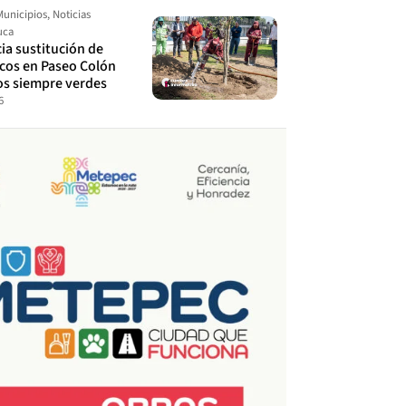
Municipios
,
Noticias
uca
cia sustitución de
ecos en Paseo Colón
os siempre verdes
6