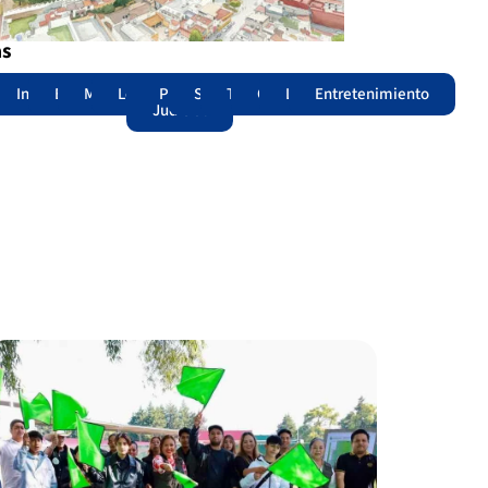
as
adas
acional
Internacional
Edomex
Municipios
Legislatura
Poder
Seguridad
Trámites
Opinión
Lomitos
Entretenimiento
Judicial