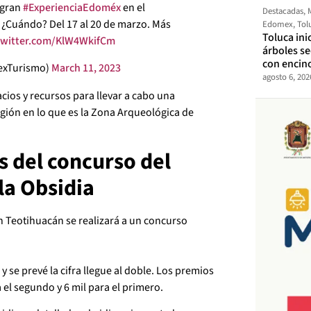
 gran
#ExperienciaEdoméx
en el
Destacadas
,
. ¿Cuándo? Del 17 al 20 de marzo. Más
Edomex
,
Tol
Toluca ini
.twitter.com/KlW4WkifCm
árboles s
con encin
exTurismo)
March 11, 2023
agosto 6, 202
ios y recursos para llevar a cabo una
egión en lo que es la Zona Arqueológica de
s del concurso del
 la Obsidia
en Teotihuacán se realizará a un concurso
y se prevé la cifra llegue al doble. Los premios
a el segundo y 6 mil para el primero.