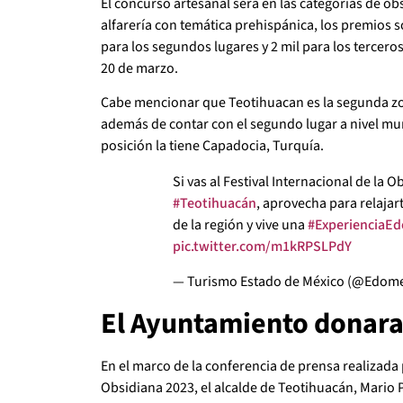
El concurso artesanal será en las categorías de ob
alfarería con temática prehispánica, los premios s
para los segundos lugares y 2 mil para los terceros
20 de marzo.
Cabe mencionar que Teotihuacan es la segunda zo
además de contar con el segundo lugar a nivel mun
posición la tiene Capadocia, Turquía.
Si vas al Festival Internacional de la 
#Teotihuacán
, aprovecha para relajar
de la región y vive una
#ExperienciaE
pic.twitter.com/m1kRPSLPdY
— Turismo Estado de México (@Edom
El Ayuntamiento donara
En el marco de la conferencia de prensa realizada p
Obsidiana 2023, el alcalde de Teotihuacán, Mario 