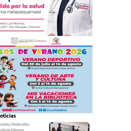
oticias
Juárez
,
Destacadas
,
oticias Edomex