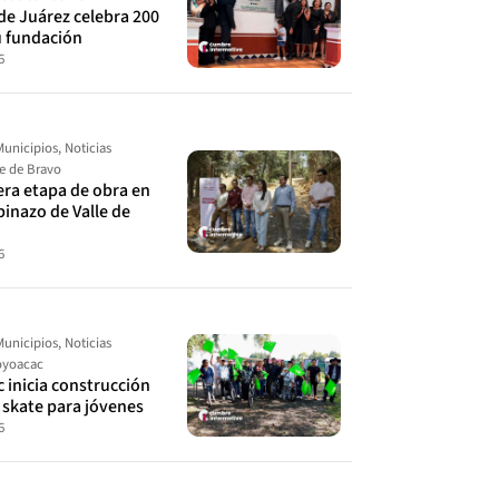
de Juárez celebra 200
u fundación
6
Municipios
,
Noticias
le de Bravo
cera etapa de obra en
spinazo de Valle de
6
Municipios
,
Noticias
yoacac
 inicia construcción
 skate para jóvenes
6