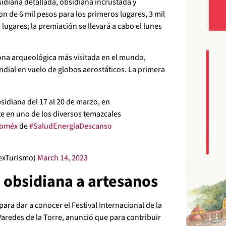
sidiana detallada, obsidiana incrustada y
on de 6 mil pesos para los primeros lugares, 3 mil
 lugares; la premiación se llevará a cabo el lunes
na arqueológica más visitada en el mundo,
dial en vuelo de globos aerostáticos. La primera
Obsidiana del 17 al 20 de marzo, en
te en uno de los diversos temazcales
doméx
de
#SaludEnergíaDescanso
exTurismo)
March 14, 2023
 obsidiana a artesanos
ara dar a conocer el Festival Internacional de la
Paredes de la Torre, anunció que para contribuir