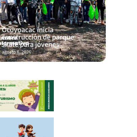
Ocoyoacac inicia
construcción de parque
skate para jóvenes
agosto 6, 2026