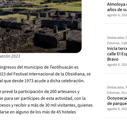
Almoloya 
años de s
agosto 6, 202
Destacadas
,
Edomex
,
Val
Inicia ter
calle El E
huacán 2023
Bravo
agosto 6, 202
s ingresos del municipio de Teotihuacán es
23 del Festival Internacional de la Obsidiana, se
al que desde 1973 acude a dicha celebración.
Destacadas
,
e prevé la participación de 200 artesanos y
Edomex
,
Oco
Ocoyoacac
 para ser partícipes de esta actividad, con la
de parque
esos y recibir a más de 30 mil visitantes, quienes
agosto 6, 202
arse en alguno de los más de 45 hoteles