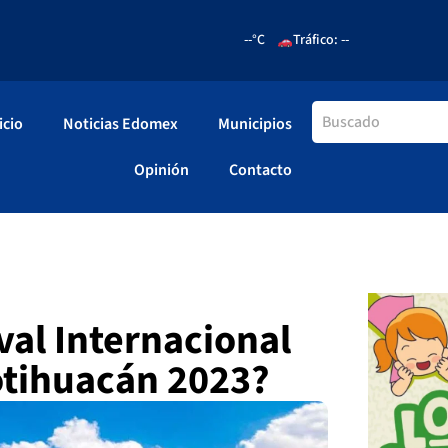
--°C
Tráfico: --
icio
Noticias Edomex
Municipios
Opinión
Contacto
val Internacional
otihuacán 2023?