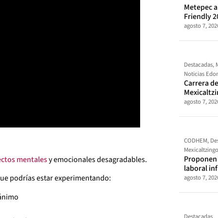
Metepec al
Friendly 2
agosto 7, 202
Destacadas
,
Noticias Ed
Carrera de
Mexicaltz
agosto 7, 202
CODHEM
,
De
Mexicaltzing
Proponen t
ectos mentales
y emocionales desagradables.
laboral in
ue podrías estar experimentando:
agosto 7, 202
 ánimo
Destacadas