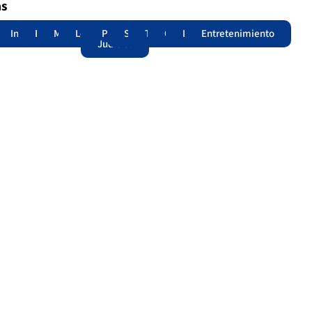
as
adas
acional
Internacional
Edomex
Municipios
Legislatura
Poder
Seguridad
Trámites
Opinión
Lomitos
Entretenimiento
Judicial