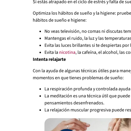
Si estás atrapado en el ciclo de estrés y falta de
Optimiza los hábitos de sueño y la higiene: prueb
hábitos de sueño e higiene:
No veas televisión, no comas ni discutas te
Mantengas el ruido, la luz y las temperatur
Evita las luces brillantes si te despiertas por
Evita la
nicotina
, la cafeína, el alcohol, las 
Intenta relajarte
Con la ayuda de algunas técnicas útiles para maneja
momentos en que tienes problemas de sueño:
La respiración profunda y controlada ayuda a
La meditación es una técnica útil que puede 
pensamientos desenfrenados.
La relajación muscular progresiva puede res