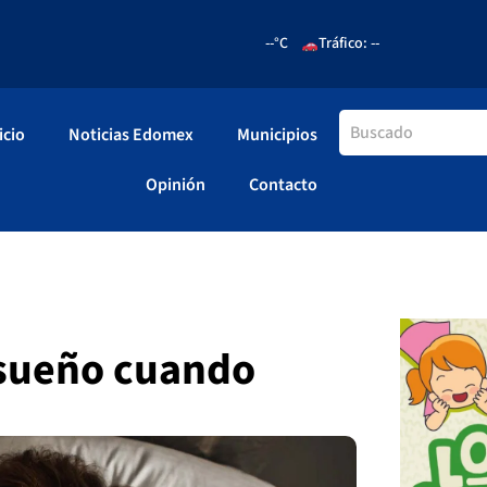
--°C
Tráfico: --
icio
Noticias Edomex
Municipios
Opinión
Contacto
 sueño cuando