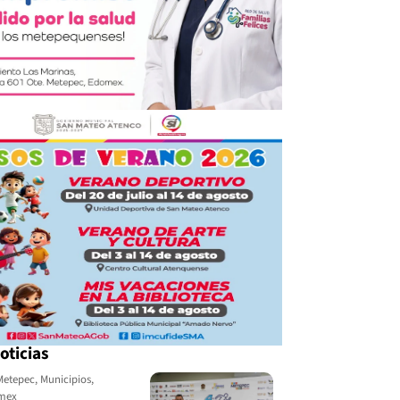
oticias
Metepec
,
Municipios
,
omex