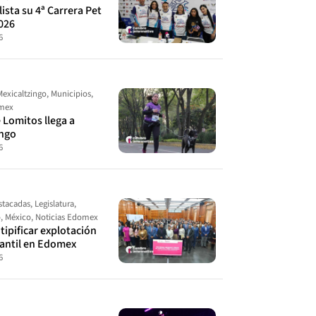
ista su 4ª Carrera Pet
026
6
Mexicaltzingo
,
Municipios
,
omex
 Lomitos llega a
ingo
6
stacadas
,
Legislatura
,
o
,
México
,
Noticias Edomex
ipificar explotación
fantil en Edomex
6