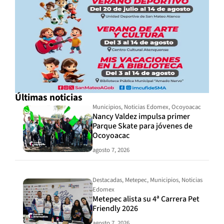
Últimas noticias
Municipios
,
Noticias Edomex
,
Ocoyoacac
Nancy Valdez impulsa primer
Parque Skate para jóvenes de
Ocoyoacac
agosto 7, 2026
Destacadas
,
Metepec
,
Municipios
,
Noticias
Edomex
Metepec alista su 4ª Carrera Pet
Friendly 2026
agosto 7, 2026