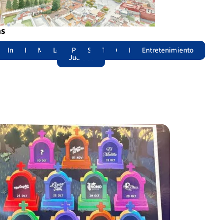
as
adas
acional
Internacional
Edomex
Municipios
Legislatura
Poder
Seguridad
Trámites
Opinión
Lomitos
Entretenimiento
Judicial