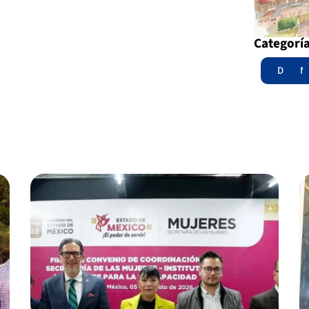
Categorí
Destac
N