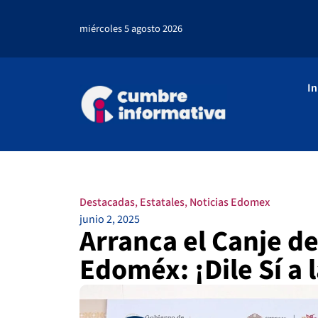
miércoles 5 agosto 2026
In
Destacadas
,
Estatales
,
Noticias Edomex
junio 2, 2025
Arranca el Canje d
Edoméx: ¡Dile Sí a 