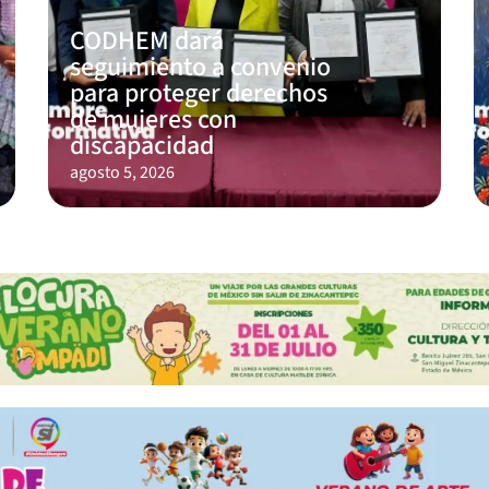
CODHEM dará
seguimiento a convenio
para proteger derechos
de mujeres con
discapacidad
agosto 5, 2026