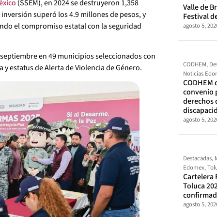
éxico
(SSEM), en 2024 se destruyeron 1,358
Valle de Br
inversión superó los 4.9 millones de pesos, y
Festival d
jando el compromiso estatal con la seguridad
agosto 5, 202
de septiembre en 49 municipios seleccionados con
CODHEM
,
De
ia y estatus de Alerta de Violencia de Género.
Noticias Ed
CODHEM d
convenio 
derechos 
discapaci
agosto 5, 202
Destacadas
,
Edomex
,
Tol
Cartelera 
Toluca 202
confirma
agosto 5, 202