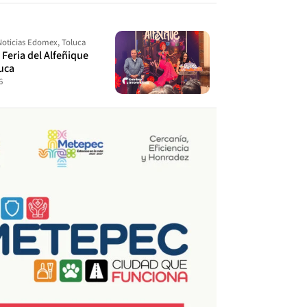
Noticias Edomex
,
Toluca
a Feria del Alfeñique
uca
6