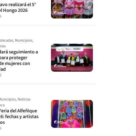
avo realizará el 5°
el Hongo 2026
6
stacadas
,
Municipios
,
omex
ará seguimiento a
para proteger
de mujeres con
dad
6
Municipios
,
Noticias
uca
Feria del Alfeñique
6: fechas y artistas
dos
6