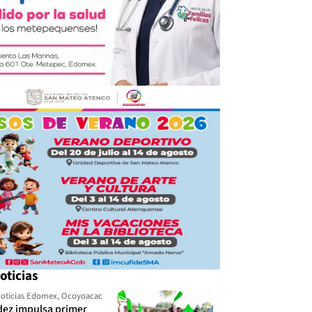
oticias
oticias Edomex
,
Ocoyoacac
dez impulsa primer