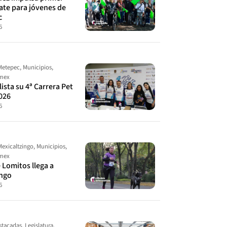
ate para jóvenes de
c
6
Metepec
,
Municipios
,
omex
ista su 4ª Carrera Pet
026
6
Mexicaltzingo
,
Municipios
,
omex
 Lomitos llega a
ingo
6
stacadas
,
Legislatura
,