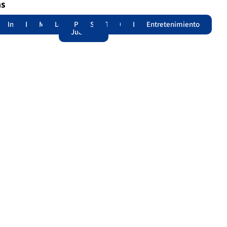
as
adas
acional
Internacional
Edomex
Municipios
Legislatura
Poder
Seguridad
Trámites
Opinión
Lomitos
Entretenimiento
Judicial