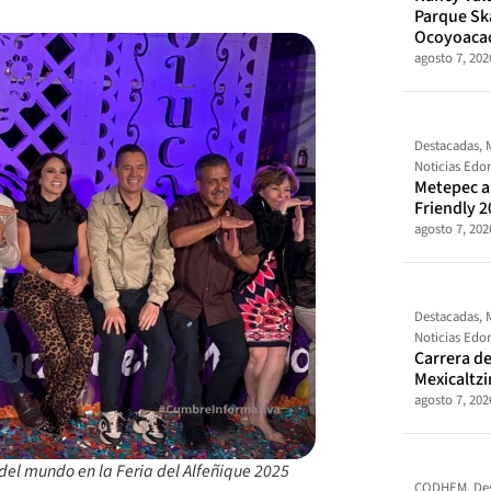
Parque Sk
Ocoyoaca
agosto 7, 202
Destacadas
,
Noticias Ed
Metepec al
Friendly 2
agosto 7, 202
Destacadas
,
Noticias Ed
Carrera de
Mexicaltz
agosto 7, 202
del mundo en la Feria del Alfeñique 2025
CODHEM
,
De