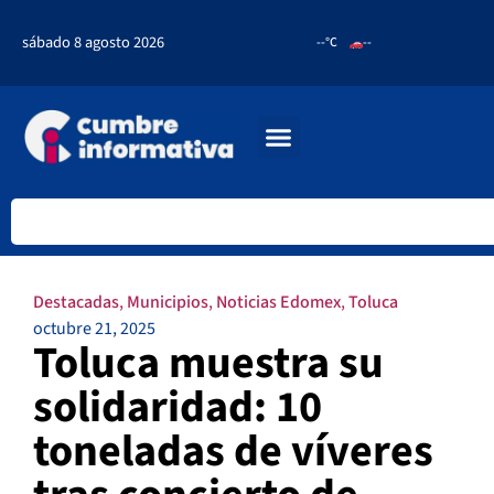
sábado 8 agosto 2026
--°C
--
Destacadas
,
Municipios
,
Noticias Edomex
,
Toluca
octubre 21, 2025
Toluca muestra su
solidaridad: 10
toneladas de víveres