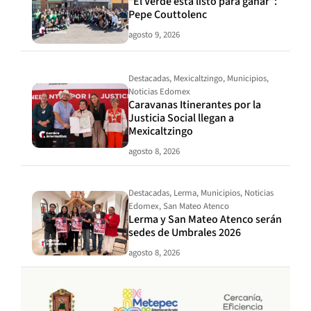
“El Verde está listo para ganar”:
Pepe Couttolenc
agosto 9, 2026
Destacadas
,
Mexicaltzingo
,
Municipios
,
Noticias Edomex
Caravanas Itinerantes por la
Justicia Social llegan a
Mexicaltzingo
agosto 8, 2026
Destacadas
,
Lerma
,
Municipios
,
Noticias
Edomex
,
San Mateo Atenco
Lerma y San Mateo Atenco serán
sedes de Umbrales 2026
agosto 8, 2026