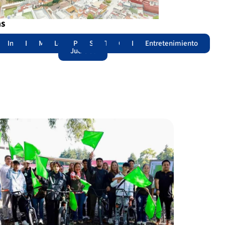
as
adas
acional
Internacional
Edomex
Municipios
Legislatura
Poder
Seguridad
Trámites
Opinión
Lomitos
Entretenimiento
Judicial