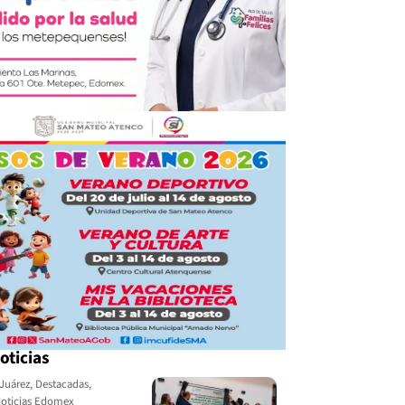
oticias
Juárez
,
Destacadas
,
oticias Edomex