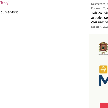
Citas/
Destacadas
,
Edomex
,
Tol
 documentos:
Toluca ini
árboles s
con encin
agosto 6, 202