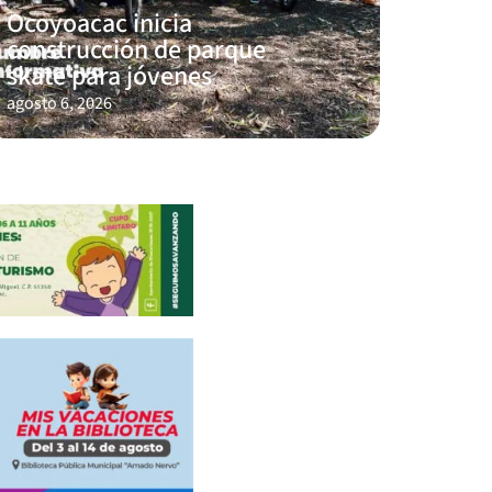
Ocoyoacac inicia
construcción de parque
skate para jóvenes
agosto 6, 2026