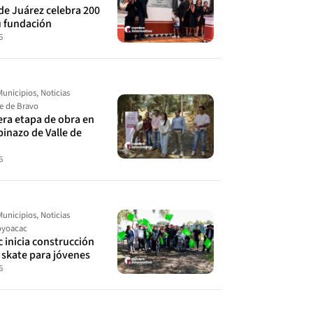
de Juárez celebra 200
u fundación
6
Municipios
,
Noticias
le de Bravo
cera etapa de obra en
spinazo de Valle de
6
Municipios
,
Noticias
yoacac
 inicia construcción
 skate para jóvenes
6