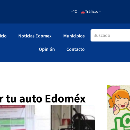
--°C
Tráfico: --
icio
Noticias Edomex
Municipios
Opinión
Contacto
ar tu auto Edoméx