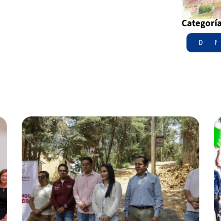
Categorí
Destac
N