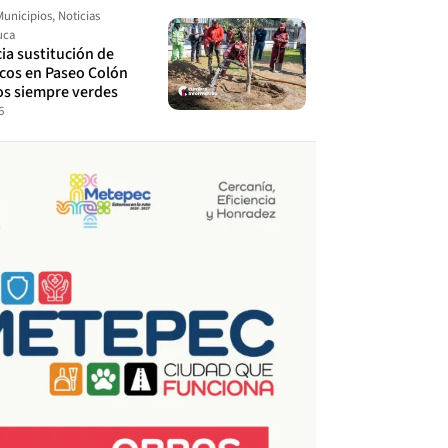
Municipios
,
Noticias
uca
cia sustitución de
ecos en Paseo Colón
os siempre verdes
6