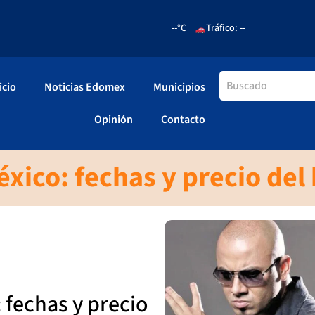
--°C
Tráfico: --
icio
Noticias Edomex
Municipios
Opinión
Contacto
éxico: fechas y precio del
 fechas y precio