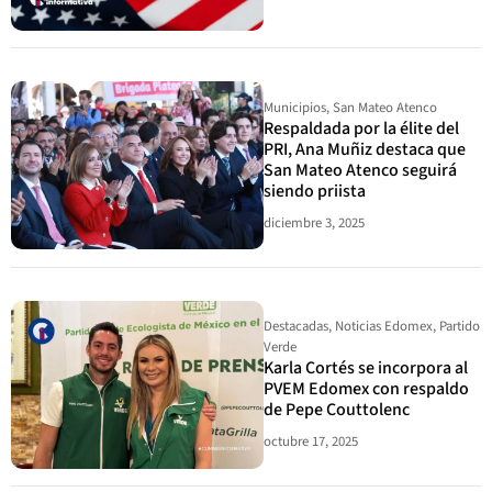
Municipios
,
San Mateo Atenco
Respaldada por la élite del
PRI, Ana Muñiz destaca que
San Mateo Atenco seguirá
siendo priista
diciembre 3, 2025
Destacadas
,
Noticias Edomex
,
Partido
Verde
Karla Cortés se incorpora al
PVEM Edomex con respaldo
de Pepe Couttolenc
octubre 17, 2025