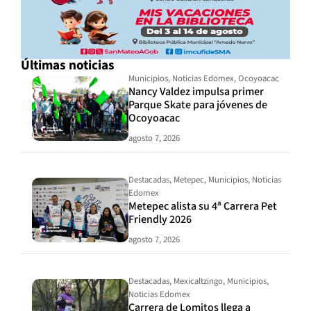
Últimas noticias
Municipios
,
Noticias Edomex
,
Ocoyoacac
Nancy Valdez impulsa primer
Parque Skate para jóvenes de
Ocoyoacac
agosto 7, 2026
Destacadas
,
Metepec
,
Municipios
,
Noticias
Edomex
Metepec alista su 4ª Carrera Pet
Friendly 2026
agosto 7, 2026
Destacadas
,
Mexicaltzingo
,
Municipios
,
Noticias Edomex
Carrera de Lomitos llega a