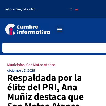
sábado 8 agosto 2026
--°C
--
Municipios
,
San Mateo Atenco
diciembre 3, 2025
Respaldada por la
élite del PRI, Ana
Muñiz destaca que