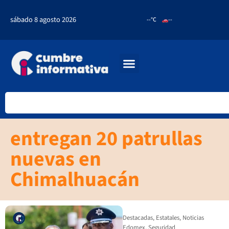
sábado 8 agosto 2026
--°C
--
entregan 20 patrullas
nuevas en
Chimalhuacán
Destacadas
,
Estatales
,
Noticias
Edomex
,
Seguridad