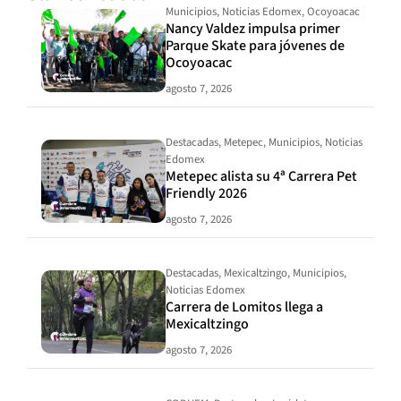
Municipios
,
Noticias Edomex
,
Ocoyoacac
Nancy Valdez impulsa primer
Parque Skate para jóvenes de
Ocoyoacac
agosto 7, 2026
Destacadas
,
Metepec
,
Municipios
,
Noticias
Edomex
Metepec alista su 4ª Carrera Pet
Friendly 2026
agosto 7, 2026
Destacadas
,
Mexicaltzingo
,
Municipios
,
Noticias Edomex
Carrera de Lomitos llega a
Mexicaltzingo
agosto 7, 2026