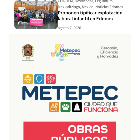
CODHEM
,
Destacadas
,
Legislatura
,
Mexicaltzingo
,
México
,
Noticias Edomex
Proponen tipificar explotación
laboral infantil en Edomex
agosto 7, 2026