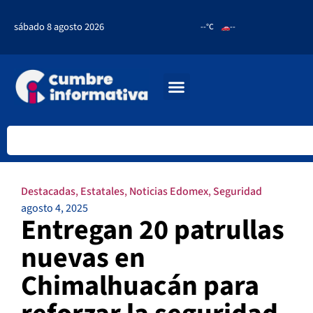
sábado 8 agosto 2026
--°C
--
Destacadas
,
Estatales
,
Noticias Edomex
,
Seguridad
agosto 4, 2025
Entregan 20 patrullas
nuevas en
Chimalhuacán para