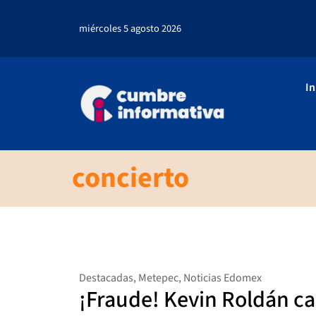
miércoles 5 agosto 2026
In
concierto
Destacadas
,
Metepec
,
Noticias Edomex
¡Fraude! Kevin Roldán ca