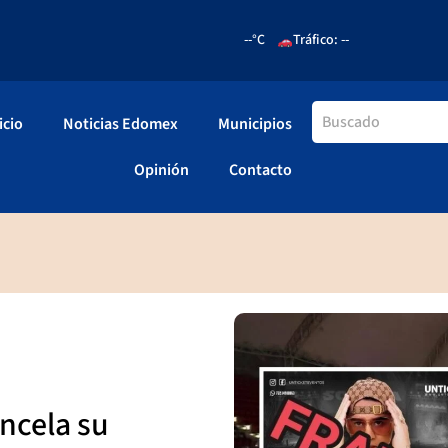
--°C
Tráfico: --
icio
Noticias Edomex
Municipios
Opinión
Contacto
ncela su