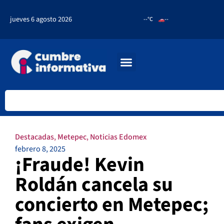
jueves 6 agosto 2026
--°C
--
Destacadas
,
Metepec
,
Noticias Edomex
febrero 8, 2025
¡Fraude! Kevin
Roldán cancela su
concierto en Metepec;