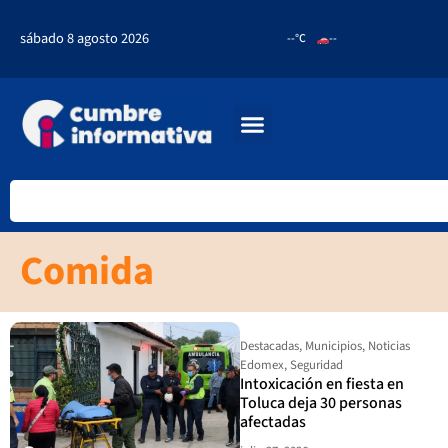
sábado 8 agosto 2026
--°C
--
Comida
Destacadas
,
Municipios
,
Noticias
Edomex
,
Seguridad
Intoxicación en fiesta en
Toluca deja 30 personas
afectadas