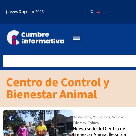
jueves 6 agosto 2026
--°C
--
Centro de Control y
Bienestar Animal
Destacadas
,
Municipios
,
Noticias
Edomex
,
Toluca
Nueva sede del Centro de
Bienestar Animal llegará a