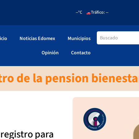
--°C
Tráfico: --
icio
Noticias Edomex
Municipios
Opinión
Contacto
tro de la pension bienesta
 registro para