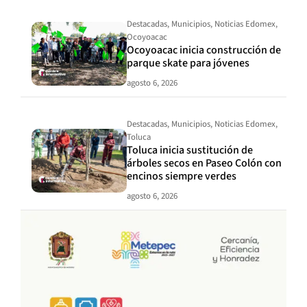
Destacadas
,
Municipios
,
Noticias Edomex
,
Ocoyoacac
Ocoyoacac inicia construcción de
parque skate para jóvenes
agosto 6, 2026
Destacadas
,
Municipios
,
Noticias Edomex
,
Toluca
Toluca inicia sustitución de
árboles secos en Paseo Colón con
encinos siempre verdes
agosto 6, 2026