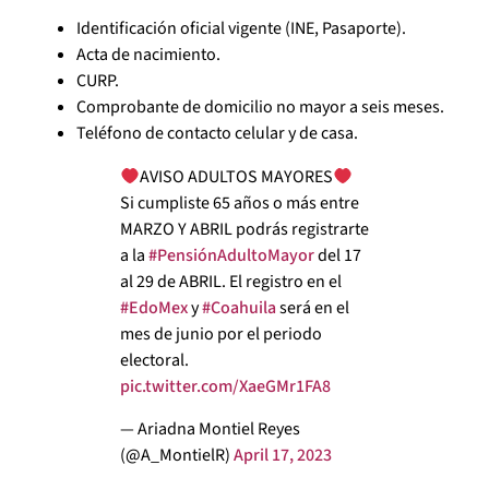
Identificación oficial vigente (INE, Pasaporte).
Acta de nacimiento.
CURP.
Comprobante de domicilio no mayor a seis meses.
Teléfono de contacto celular y de casa.
AVISO ADULTOS MAYORES
Si cumpliste 65 años o más entre
MARZO Y ABRIL podrás registrarte
a la
#PensiónAdultoMayor
del 17
al 29 de ABRIL. El registro en el
#EdoMex
y
#Coahuila
será en el
mes de junio por el periodo
electoral.
pic.twitter.com/XaeGMr1FA8
— Ariadna Montiel Reyes
(@A_MontielR)
April 17, 2023