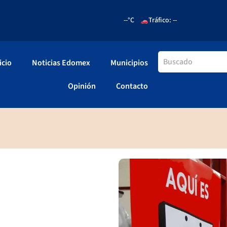
--°C
Tráfico: --
icio
Noticias Edomex
Municipios
Opinión
Contacto