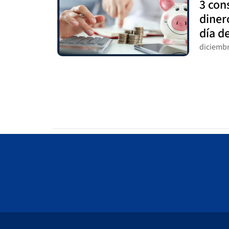
3 con
diner
día d
diciembr