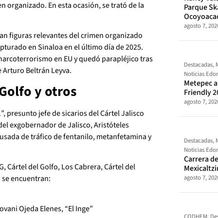
n organizado. En esta ocasión, se trató de la
Parque Sk
Ocoyoaca
agosto 7, 202
an figuras relevantes del crimen organizado
apturado en Sinaloa en el último día de 2025.
narcoterrorismo en EU y quedó parapléjico tras
Destacadas
,
Arturo Beltrán Leyva.
Noticias Ed
Metepec al
Golfo y otros
Friendly 2
agosto 7, 202
, presunto jefe de sicarios del Cártel Jalisco
el exgobernador de Jalisco, Aristóteles
acusada de tráfico de fentanilo, metanfetamina y
Destacadas
,
Noticias Ed
Carrera de
G, Cártel del Golfo, Los Cabrera, Cártel del
Mexicaltz
agosto 7, 202
s se encuentran:
vani Ojeda Elenes, “El Inge”
CODHEM
,
De