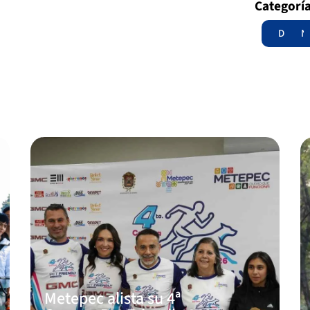
Categorí
Destac
N
Metepec alista su 4ª