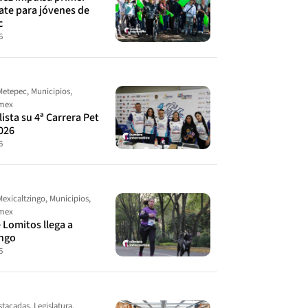
ate para jóvenes de
c
6
Metepec
,
Municipios
,
omex
ista su 4ª Carrera Pet
026
6
Mexicaltzingo
,
Municipios
,
omex
 Lomitos llega a
ingo
6
stacadas
,
Legislatura
,