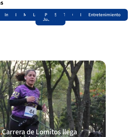
as
adas
acional
Internacional
Edomex
Municipios
Legislatura
Poder
Seguridad
Trámites
Opinión
Lomitos
Entretenimiento
Judicial
Carrera de Lomitos llega