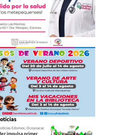
oticias
oticias Edomex
,
Ocoyoacac
dez impulsa primer