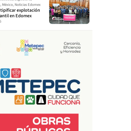
o
,
México
,
Noticias Edomex
ipificar explotación
fantil en Edomex
6