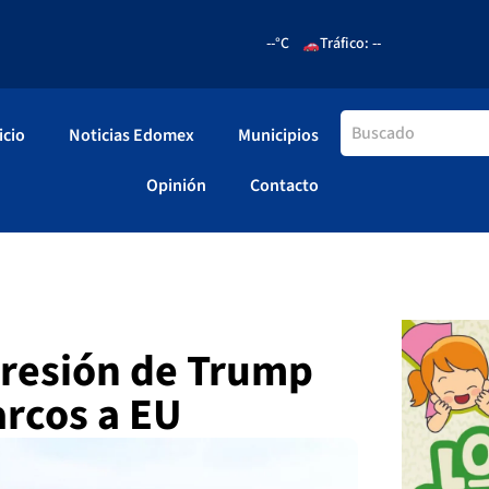
--°C
Tráfico: --
icio
Noticias Edomex
Municipios
Opinión
Contacto
resión de Trump
arcos a EU