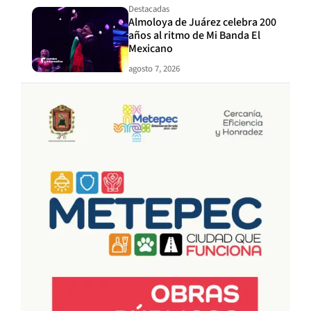
Destacadas
Almoloya de Juárez celebra 200
años al ritmo de Mi Banda El
Mexicano
agosto 7, 2026