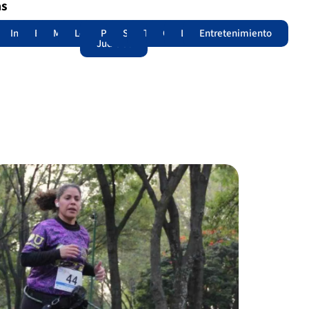
as
adas
acional
Internacional
Edomex
Municipios
Legislatura
Poder
Seguridad
Trámites
Opinión
Lomitos
Entretenimiento
Judicial