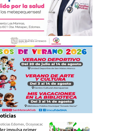
oticias
oticias Edomex
,
Ocoyoacac
dez impulsa primer