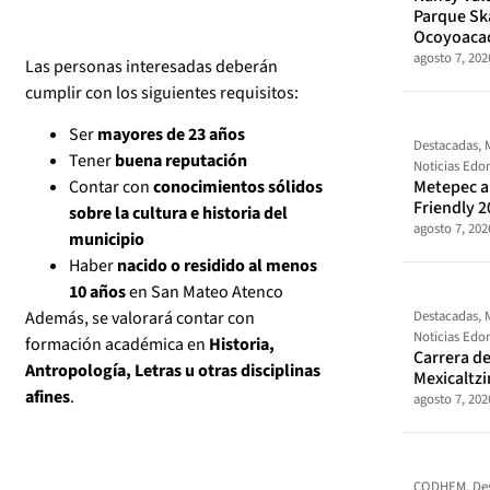
Parque Sk
Ocoyoaca
agosto 7, 202
Las personas interesadas deberán
cumplir con los siguientes requisitos:
Ser
mayores de 23 años
Destacadas
,
Tener
buena reputación
Noticias Ed
Metepec al
Contar con
conocimientos sólidos
Friendly 2
sobre la cultura e historia del
agosto 7, 202
municipio
Haber
nacido o residido al menos
10 años
en San Mateo Atenco
Destacadas
,
Además, se valorará contar con
Noticias Ed
formación académica en
Historia,
Carrera de
Antropología, Letras u otras disciplinas
Mexicaltz
afines
.
agosto 7, 202
CODHEM
,
De