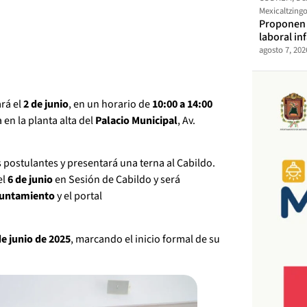
Mexicaltzing
Proponen t
laboral in
agosto 7, 202
ará el
2 de junio
, en un horario de
10:00 a 14:00
 en la planta alta del
Palacio Municipal
, Av.
s postulantes y presentará una terna al Cabildo.
el
6 de junio
en Sesión de Cabildo y será
yuntamiento
y el portal
de junio de 2025
, marcando el inicio formal de su