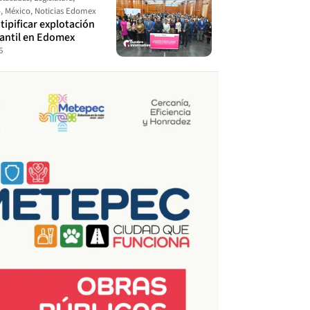
o
,
México
,
Noticias Edomex
ipificar explotación
fantil en Edomex
6