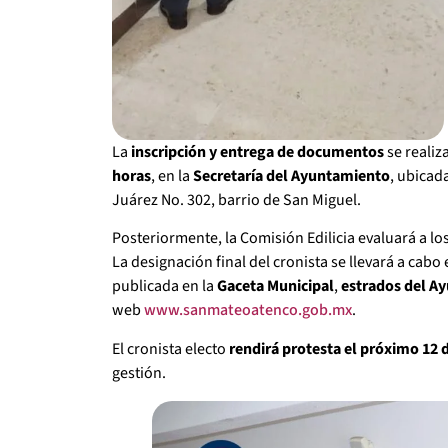
La
inscripción y entrega de documentos
se realiz
horas
, en la
Secretaría del Ayuntamiento
, ubicada
Juárez No. 302, barrio de San Miguel.
Posteriormente, la Comisión Edilicia evaluará a lo
La designación final del cronista se llevará a cabo 
publicada en la
Gaceta Municipal
,
estrados del A
web
www.sanmateoatenco.gob.mx
.
El cronista electo
rendirá protesta el próximo 12 
gestión.