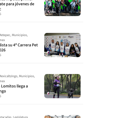
ate para jóvenes de
c
6
Metepec
,
Municipios
,
omex
ista su 4ª Carrera Pet
026
6
Mexicaltzingo
,
Municipios
,
omex
 Lomitos llega a
ingo
6
stacadas
,
Legislatura
,