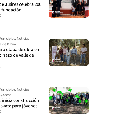
de Juárez celebra 200
u fundación
6
Municipios
,
Noticias
le de Bravo
cera etapa de obra en
spinazo de Valle de
6
Municipios
,
Noticias
yoacac
 inicia construcción
 skate para jóvenes
6