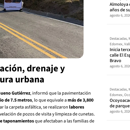
Almoloya 
años de s
agosto 6, 202
Destacadas
,
Edomex
,
Val
Inicia ter
calle El E
Bravo
ación, drenaje y
agosto 6, 202
tura urbana
Destacadas
,
ueno Gutiérrez
, informó que la pavimentación
Edomex
,
Oco
o de 7.5 metros
, lo que equivale a
más de 3,800
Ocoyoacac
de parque
r la carpeta asfáltica, se realizaron
labores
agosto 6, 202
elación de pozos de visita y limpieza de cunetas.
de taponamientos
que afectaban a las familias de