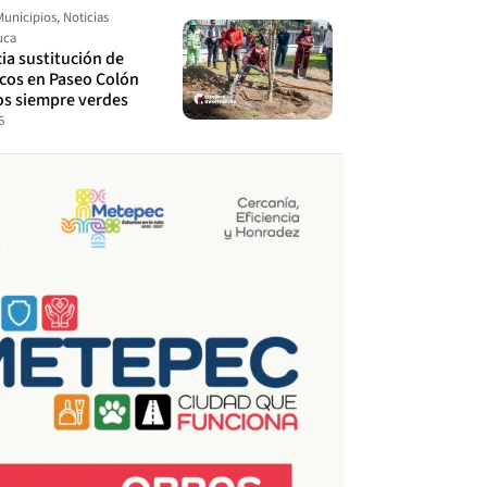
Municipios
,
Noticias
uca
cia sustitución de
ecos en Paseo Colón
os siempre verdes
6