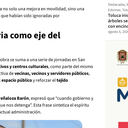
Destacadas
,
ta no solo una mejora en movilidad, sino una
Edomex
,
Tol
Toluca ini
a que habían sido ignoradas por
árboles s
con encin
ia como eje del
agosto 6, 202
obra se suma a una serie de jornadas en San
tivos y centros culturales
, como parte del mismo
ctiva de
vecinas, vecinos y servidores públicos
,
l espacio público
y reforzar el
tejido
Peñaloza Barón
, expresó que “cuando gobierno y
nos detenga”. Esta frase sintetiza el espíritu
 actual administración.