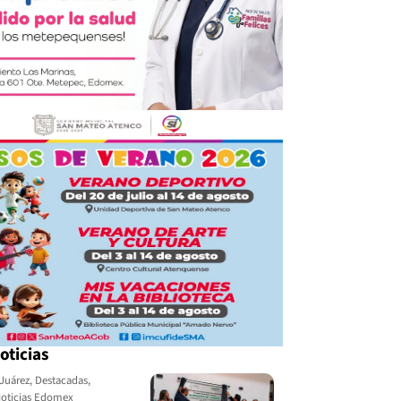
oticias
Juárez
,
Destacadas
,
oticias Edomex