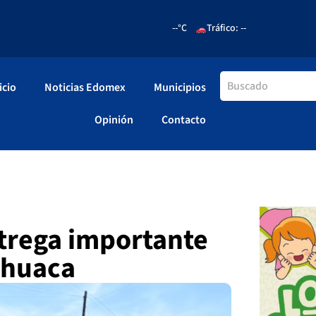
--°C
Tráfico: --
icio
Noticias Edomex
Municipios
Opinión
Contacto
trega importante
lahuaca