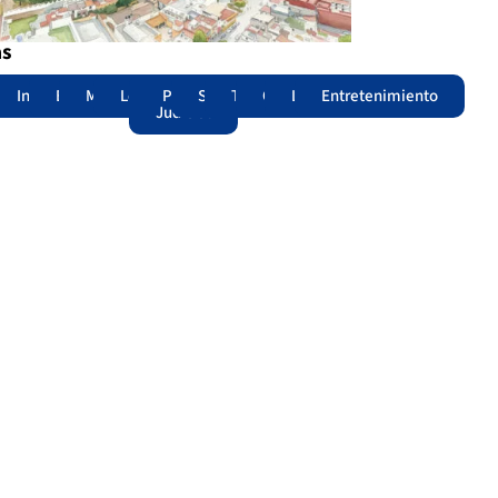
as
adas
acional
Internacional
Edomex
Municipios
Legislatura
Poder
Seguridad
Trámites
Opinión
Lomitos
Entretenimiento
Judicial