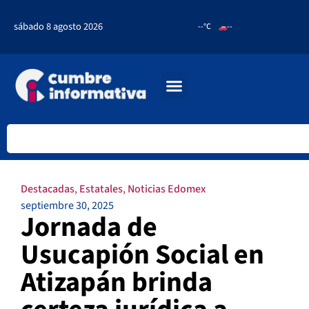
sábado 8 agosto 2026
--°C
--
Destacadas
,
Estatales
,
Noticias Edomex
septiembre 30, 2025
Jornada de
Usucapión Social en
Atizapán brinda