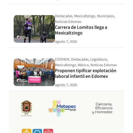
Destacadas
,
Mexicaltzingo
,
Municipios
,
Noticias Edomex
Carrera de Lomitos llega a
Mexicaltzingo
agosto 7, 2026
CODHEM
,
Destacadas
,
Legislatura
,
Mexicaltzingo
,
México
,
Noticias Edomex
Proponen tipificar explotación
laboral infantil en Edomex
agosto 7, 2026