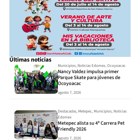
Últimas noticias
Municipios
,
Noticias Edomex
,
Ocoyoacac
Nancy Valdez impulsa primer
Parque Skate para jóvenes de
Ocoyoacac
agosto 7, 2026
Destacadas
,
Metepec
,
Municipios
,
Noticias
Edomex
Metepec alista su 4ª Carrera Pet
Friendly 2026
agosto 7, 2026