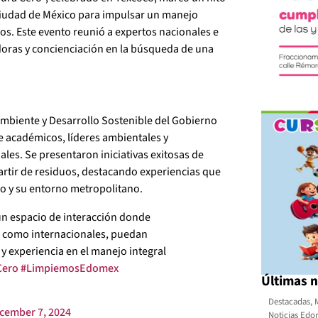
 Ciudad de México para impulsar un manejo
nos. Este evento reunió a expertos nacionales e
oras y concienciación en la búsqueda de una
Ambiente y Desarrollo Sostenible del Gobierno
de académicos, líderes ambientales y
les. Se presentaron iniciativas exitosas de
 partir de residuos, destacando experiencias que
co y su entorno metropolitano.
un espacio de interacción donde
s como internacionales, puedan
y experiencia en el manejo integral
Cero
#LimpiemosEdomex
Últimas n
Destacadas
,
cember 7, 2024
Noticias Ed