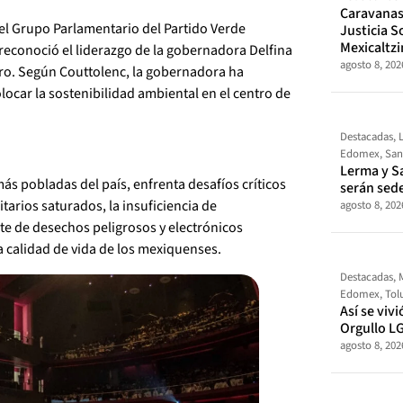
Caravanas 
el Grupo Parlamentario del Partido Verde
Justicia So
Mexicaltz
, reconoció el liderazgo de la gobernadora Delfina
agosto 8, 202
ro. Según Couttolenc, la gobernadora ha
ocar la sostenibilidad ambiental en el centro de
Destacadas
,
Edomex
,
San
Lerma y S
ás pobladas del país, enfrenta desafíos críticos
serán sed
tarios saturados, la insuficiencia de
agosto 8, 202
nte de desechos peligrosos y electrónicos
la calidad de vida de los mexiquenses.
Destacadas
,
Edomex
,
Tol
Así se vivi
Orgullo L
agosto 8, 202