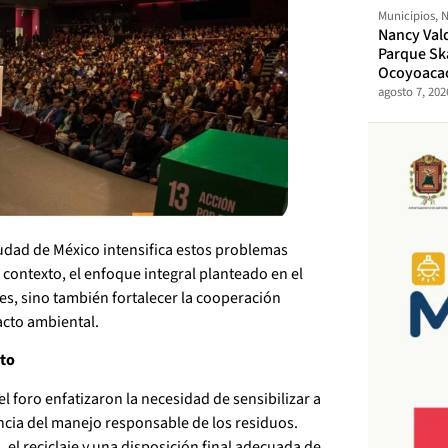
Municipios
,
N
Nancy Val
Parque Sk
Ocoyoaca
agosto 7, 202
iudad de México intensifica estos problemas
 contexto, el enfoque integral planteado en el
s, sino también fortalecer la cooperación
pacto ambiental.
ito
l foro enfatizaron la necesidad de sensibilizar a
ancia del manejo responsable de los residuos.
 el reciclaje y una disposición final adecuada de