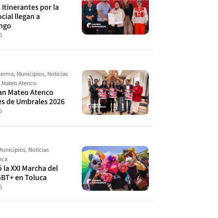
Itinerantes por la
cial llegan a
ingo
6
Lerma
,
Municipios
,
Noticias
 Mateo Atenco
an Mateo Atenco
es de Umbrales 2026
6
Municipios
,
Noticias
uca
ó la XXI Marcha del
GBT+ en Toluca
6