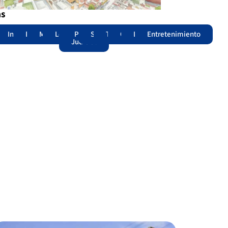
as
adas
acional
Internacional
Edomex
Municipios
Legislatura
Poder
Seguridad
Trámites
Opinión
Lomitos
Entretenimiento
Judicial