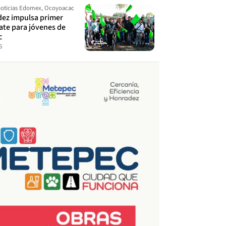
oticias Edomex
,
Ocoyoacac
dez impulsa primer
ate para jóvenes de
c
6