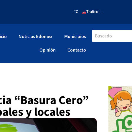
--°C
Tráfico: --
icio
Noticias Edomex
Municipios
Opinión
Contacto
ia “Basura Cero”
ales y locales