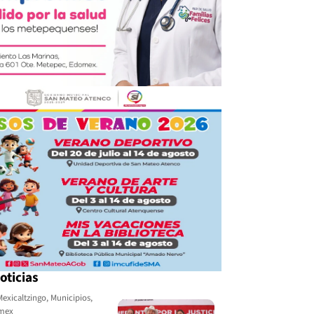
oticias
Mexicaltzingo
,
Municipios
,
omex