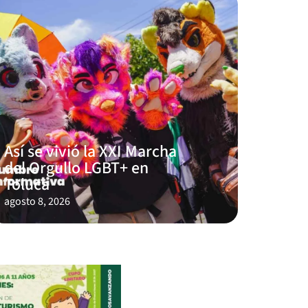
Así se vivió la XXI Marcha
del Orgullo LGBT+ en
Toluca
agosto 8, 2026