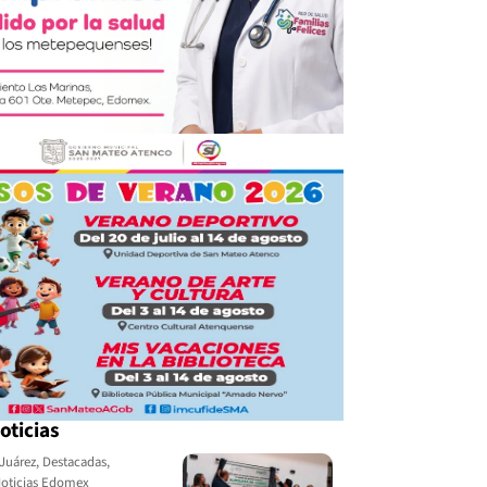
oticias
Juárez
,
Destacadas
,
oticias Edomex