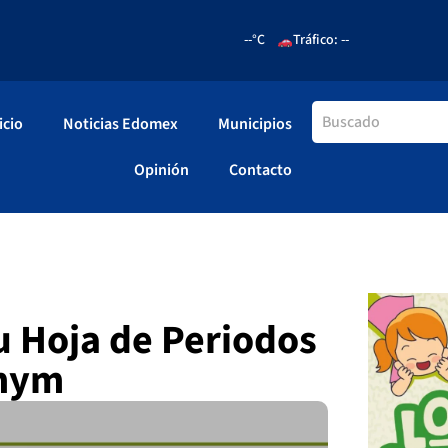
--°C
Tráfico: --
icio
Noticias Edomex
Municipios
Opinión
Contacto
u Hoja de Periodos
emym