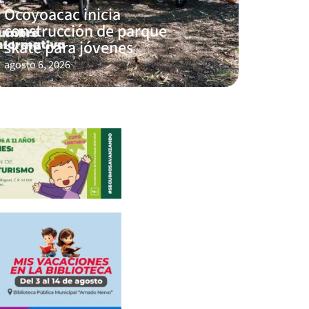
Ocoyoacac inicia
construcción de parque
skate para jóvenes
agosto 6, 2026