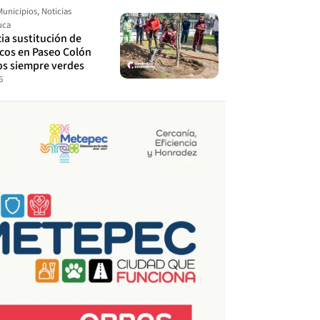
Municipios
,
Noticias
uca
cia sustitución de
ecos en Paseo Colón
os siempre verdes
6