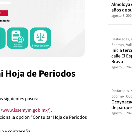
Almoloya 
años de s
agosto 6, 202
Destacadas
,
Edomex
,
Val
Inicia ter
calle El E
Bravo
agosto 6, 202
 Hoja de Periodos
Destacadas
,
Edomex
,
Oco
os siguientes pasos:
Ocoyoacac
de parque
://www.issemym.gob.mx/
).
agosto 6, 202
ecciona la opción “Consultar Hoja de Periodos
io y contraseña