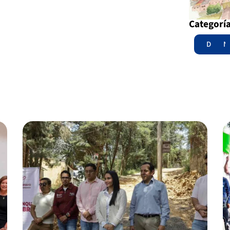
Categorí
Destac
N