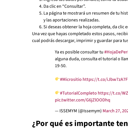
Da clic en “Consultar”.
La página te mostrará un resumen de tu hist
y las aportaciones realizadas.
Si deseas obtener la hoja completa, da clic 
Una vez que hayas completado estos pasos, recibi
cual podrás descargar, imprimir y guardar para tus
Ya es posible consultar tu
#HojaDePer
alguna duda, consulta el tutorial o ll
19-50.
#Micrositio
https://t.co/iJbw7zA7
#TutorialCompleto
https://t.co/
pic.twitter.com/G6jZlOODhq
— ISSEMYM (@Issemym)
March 27, 20
¿Por qué es importante te