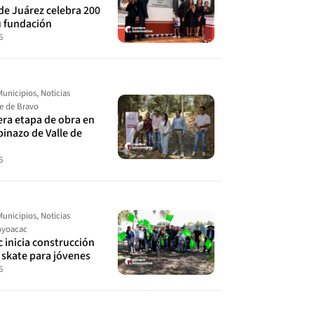
de Juárez celebra 200
u fundación
6
Municipios
,
Noticias
le de Bravo
cera etapa de obra en
spinazo de Valle de
6
Municipios
,
Noticias
yoacac
 inicia construcción
 skate para jóvenes
6