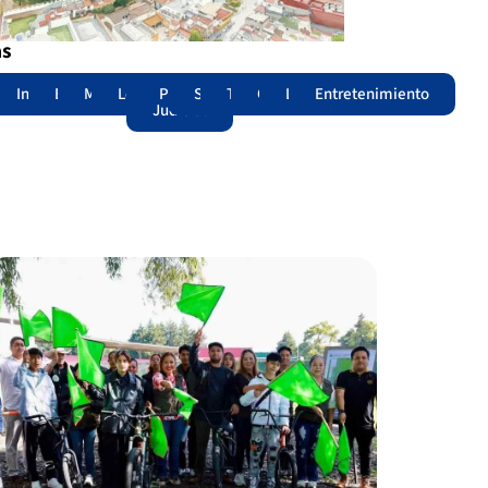
as
adas
acional
Internacional
Edomex
Municipios
Legislatura
Poder
Seguridad
Trámites
Opinión
Lomitos
Entretenimiento
Judicial