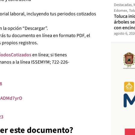
Destacadas
,
Edomex
,
Tol
orial laboral, incluyendo tus periodos cotizados
Toluca ini
árboles s
con encin
en la opción “Descargar”.
agosto 6, 202
rás tu documento en línea en formato PDF, el
 propios registros.
íodosCotizados
en línea; si tienes
amanos a la línea ISSEMYM; 722-226-
F8
WZADMd7yrO
23
ner este documento?