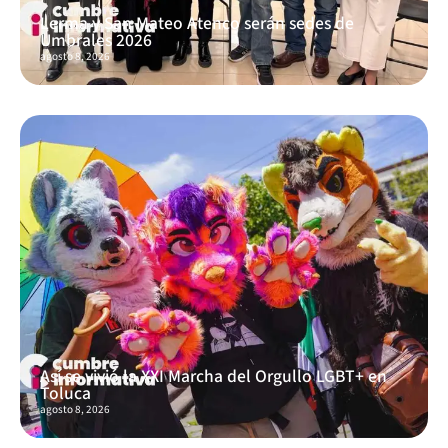
Lerma y San Mateo Atenco serán sedes de
Umbrales 2026
agosto 8, 2026
Así se vivió la XXI Marcha del Orgullo LGBT+ en
Toluca
agosto 8, 2026