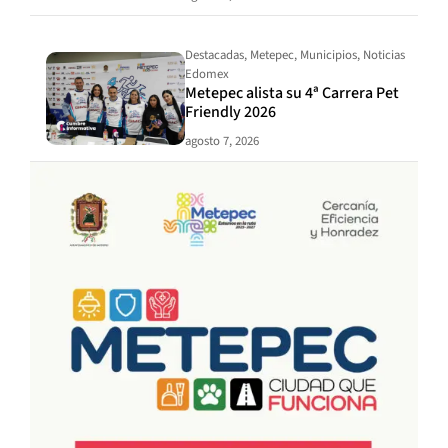
Destacadas
,
Metepec
,
Municipios
,
Noticias
Edomex
Metepec alista su 4ª Carrera Pet
Friendly 2026
agosto 7, 2026