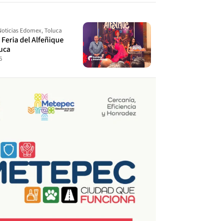
Noticias Edomex
,
Toluca
a Feria del Alfeñique
uca
6