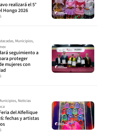
avo realizará el 5°
el Hongo 2026
6
stacadas
,
Municipios
,
omex
ará seguimiento a
para proteger
de mujeres con
dad
6
Municipios
,
Noticias
uca
Feria del Alfeñique
6: fechas y artistas
dos
6