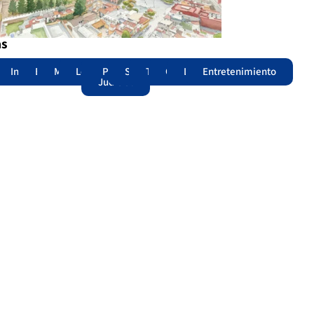
as
adas
acional
Internacional
Edomex
Municipios
Legislatura
Poder
Seguridad
Trámites
Opinión
Lomitos
Entretenimiento
Judicial