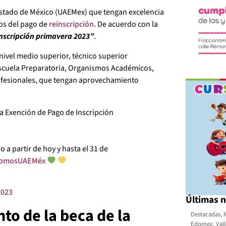
Estado de México (UAEMex) que tengan excelencia
tos del pago de
reinscripción
. De acuerdo con la
nscripción primavera 2023”
.
 nivel medio superior, técnico superior
a Escuela Preparatoria, Organismos Académicos,
ofesionales, que tengan aprovechamiento
ra Exención de Pago de Inscripción
o a partir de hoy y hasta el 31 de
omosUAEMéx
2023
Últimas n
to de la beca de la
Destacadas
,
Edomex
,
Val