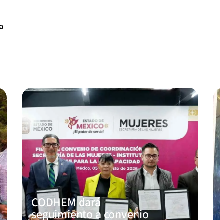
va
CODHEM dará
seguimiento a convenio