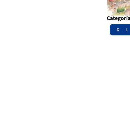
Categorí
Destac
N