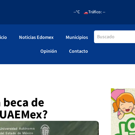
--°C
Tráfico: --
icio
Noticias Edomex
Municipios
Opinión
Contacto
 beca de
a UAEMex?