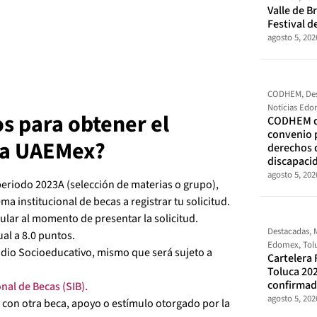
Valle de Br
Festival d
agosto 5, 202
CODHEM
,
De
Noticias Ed
os para obtener el
CODHEM d
convenio 
 la UAEMex?
derechos 
discapaci
agosto 5, 202
periodo 2023A (selección de materias o grupo),
ma institucional de becas a registrar tu solicitud.
lar al momento de presentar la solicitud.
Destacadas
,
al a 8.0 puntos.
Edomex
,
Tol
tudio Socioeducativo, mismo que será sujeto a
Cartelera 
Toluca 202
confirma
nal de Becas (SIB).
agosto 5, 202
 con otra beca, apoyo o estímulo otorgado por la