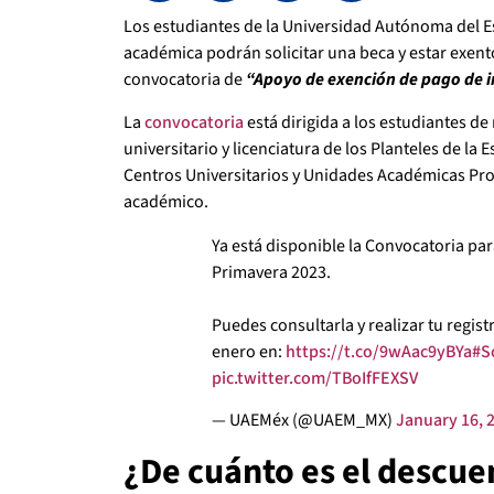
Los estudiantes de la Universidad Autónoma del 
académica podrán solicitar una beca y estar exen
convocatoria de
“Apoyo de exención de pago de i
La
convocatoria
está dirigida a los estudiantes de
universitario y licenciatura de los Planteles de l
Centros Universitarios y Unidades Académicas Pr
académico.
Ya está disponible la Convocatoria pa
Primavera 2023.
Puedes consultarla y realizar tu registr
enero en:
https://t.co/9wAac9yBYa
#S
pic.twitter.com/TBoIfFEXSV
— UAEMéx (@UAEM_MX)
January 16, 
¿De cuánto es el descuen