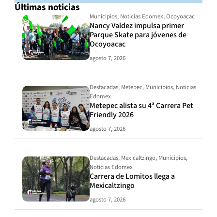
Últimas noticias
Municipios
,
Noticias Edomex
,
Ocoyoacac
Nancy Valdez impulsa primer
Parque Skate para jóvenes de
Ocoyoacac
agosto 7, 2026
Destacadas
,
Metepec
,
Municipios
,
Noticias
Edomex
Metepec alista su 4ª Carrera Pet
Friendly 2026
agosto 7, 2026
Destacadas
,
Mexicaltzingo
,
Municipios
,
Noticias Edomex
Carrera de Lomitos llega a
Mexicaltzingo
agosto 7, 2026