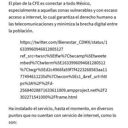
El plan de la CFE es conectar a todo México,
especialmente a aquellas zonas vulnerables y con escaso
acceso a internet, lo cual garantiza el derecho humano a
las telecomunicaciones y minimiza la brecha digital entre
la población.
https://twitter.com/Bienestar_CDMX/status/1
633996094681280512?
ref_src=twsrc%5Etfw%7Ctwcamp%5Etweete
mbed%7Ctwterm%5E1633996094681280512
%7Ctwgr%5Ed2c4966fa59f7f4223268583aa11
77494611235d%7Ctwcon%5Es1_&ref_url=htt
ps%3A%2F%2Fd-
25684028871633611809.ampproject.net%2F2
302271541000%2Fframe.html
Ha instalado el servicio, hasta el momento, en diversos
puntos que no cuentan con servicio de internet, como lo
son: