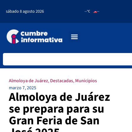
sábado 8 agosto 2026
--°C
--
Almoloya de Juárez
,
Destacadas
,
Municipios
marzo 7, 2025
Almoloya de Juárez
se prepara para su
Gran Feria de San