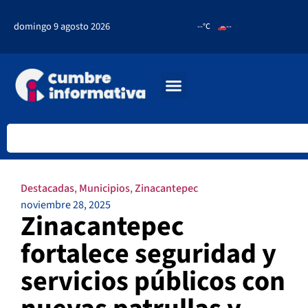
domingo 9 agosto 2026
--°C
--
Destacadas
,
Municipios
,
Zinacantepec
noviembre 28, 2025
Zinacantepec
fortalece seguridad y
servicios públicos con