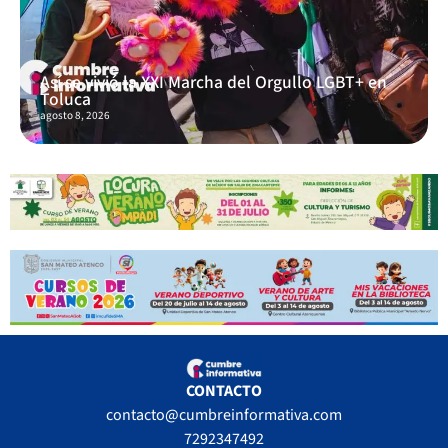
Así se vivió la XXI Marcha del Orgullo LGBT+ en
Toluca
agosto 8, 2026
CONTACTO
contacto@cumbreinformativa.com
7292347492