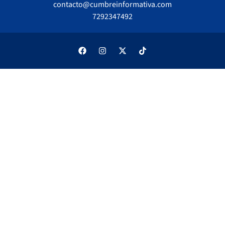
contacto@cumbreinformativa.com
7292347492