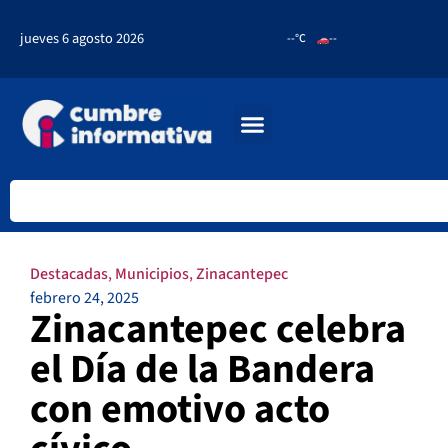
jueves 6 agosto 2026
--°C
--
Destacadas
,
Municipios
,
Zinacantepec
febrero 24, 2025
Zinacantepec celebra
el Día de la Bandera
con emotivo acto