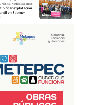
o
,
México
,
Noticias Edomex
ipificar explotación
fantil en Edomex
6