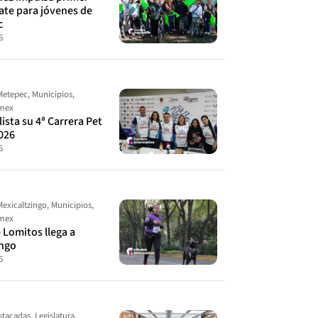
ate para jóvenes de
c
6
Metepec
,
Municipios
,
omex
ista su 4ª Carrera Pet
026
6
Mexicaltzingo
,
Municipios
,
omex
 Lomitos llega a
ingo
6
stacadas
,
Legislatura
,