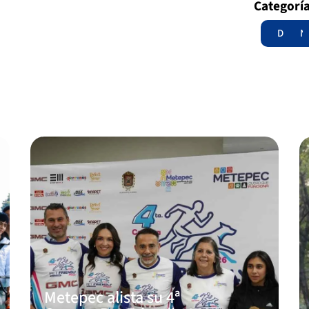
Categorí
Destac
N
Metepec alista su 4ª