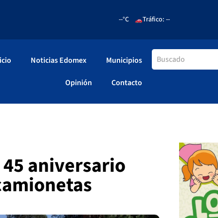
--°C
Tráfico: --
icio
Noticias Edomex
Municipios
Opinión
Contacto
 45 aniversario
 camionetas