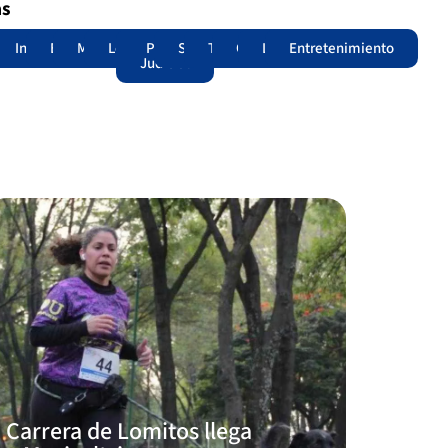
as
adas
acional
Internacional
Edomex
Municipios
Legislatura
Poder
Seguridad
Trámites
Opinión
Lomitos
Entretenimiento
Judicial
Carrera de Lomitos llega