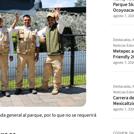
Parque Sk
Ocoyoaca
agosto 7, 202
Destacadas
,
Noticias Ed
Metepec al
Friendly 2
agosto 7, 202
Destacadas
,
Noticias Ed
Carrera de
Mexicaltz
agosto 7, 202
ada general al parque, por lo que no se requerirá
CODHEM
,
De