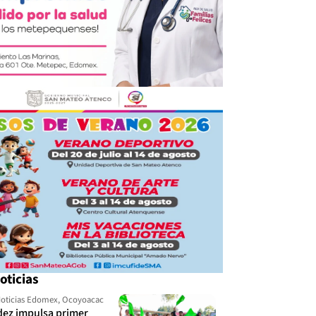
oticias
oticias Edomex
,
Ocoyoacac
dez impulsa primer