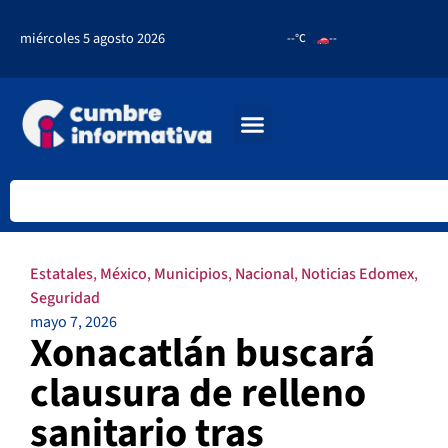
miércoles 5 agosto 2026
--°C
--
Estatales
,
México
,
Municipios
,
Nacional
,
Noticias Edomex
,
Seguridad
mayo 7, 2026
Xonacatlán buscará
clausura de relleno
sanitario tras