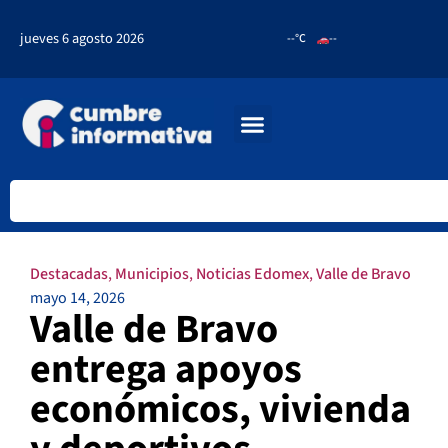
jueves 6 agosto 2026
--°C
--
Destacadas
,
Municipios
,
Noticias Edomex
,
Valle de Bravo
mayo 14, 2026
Valle de Bravo
entrega apoyos
económicos, vivienda