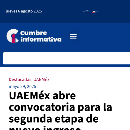
jueves 6 agosto 2026
--°C
--
Destacadas
,
UAEMéx
mayo 29, 2025
UAEMéx abre
convocatoria para la
segunda etapa de