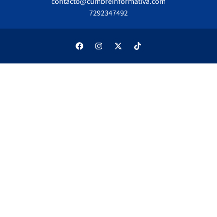
contacto@cumbreinformativa.com
7292347492